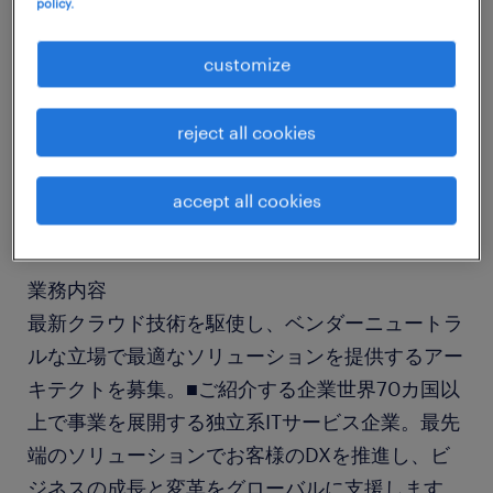
policy.
job details
customize
社名
社名非公開
reject all cookies
職種
accept all cookies
その他 技術系（IT・Web・通信系）
業務内容
最新クラウド技術を駆使し、ベンダーニュートラ
ルな立場で最適なソリューションを提供するアー
キテクトを募集。■ご紹介する企業世界70カ国以
上で事業を展開する独立系ITサービス企業。最先
端のソリューションでお客様のDXを推進し、ビ
ジネスの成長と変革をグローバルに支援します。