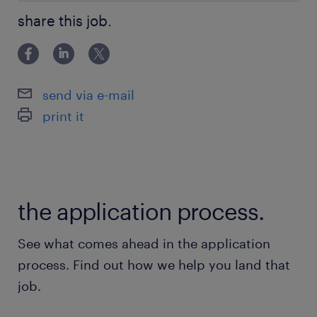
■必須条件 ・クラウドサービスを含むIT設計／アーキテ
・クラウドインフラ運用の知識
share this job.
クト経験 ・主要クラウド（IaaS、PaaSなど）の知識 ・
クラウドインフラ運用の知識 ■歓迎条件 ・AWS、
■歓迎条件
Azure、GCP等の認定資格 ・
・AWS、Azure、GCP等の認定資格
send via e-mail
・エンタープライズ向けソリューション経験
print it
・DevOps／モダナイゼーションの知識
保険
健康保険 厚生年金保険 雇用保険
the application process.
休日休暇
See what comes ahead in the application
土曜日 日曜日 祝日
process. Find out how we help you land that
job.
給与
年収600 ～ 1,200万円