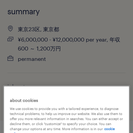
summary
東京23区, 東京都
¥6,000,000 - ¥12,000,000 per year, 年収
600 ～ 1,200万円
permanent
job category
information technology
about cookies
We use cookies to provide you with a tailored experience, to diagnose
technical problems, to help us improve our website. We also use them to
offer you more relevant information in searches. You can either accept or
decline them, or click "customize" to specify your choice. You can
change your options at any time. More information is in our
cookie