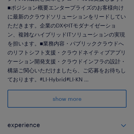
■ポジション概要エンタープライズのお客様向け
に最新のクラウドソリューションをリードしてい
ただきます。企業のDXやITモダナイゼーショ
ン、複雑なハイブリッドITソリューションの実現
を担います。■業務内容・パブリッククラウドへ
のリフトシフト支援・クラウドネイティブアプリ
ケーション開発支援・クラウドインフラの設計・
構築ご関心いただけましたら、ご応募をお待ちし
ております。#LI-Hybrid#LI-KN
...
求められる経験
show more
■必須条件
・クラウドサービスを含むIT設計／アーキテクト
経験
experience
・主要クラウド（IaaS、PaaSなど）の知識