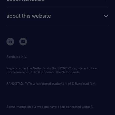
news and events
investor contacts
randstad enterprise
company profile
future of work
randstad digital
about this website
sustainability
tech suite
disclaimer
equity, diversity, inclusion and belonging
contact us
corporate governance
randstad innovation fund
country websites
Randstad N.V.
contact us
Registered in The Netherlands No: 33216172 Registered office:
Diemermere 25, 1112 TC Diemen, The Netherlands.
RANDSTAD,
is a registered trademark of © Randstad N.V.
Some images on our website have been generated using AI.