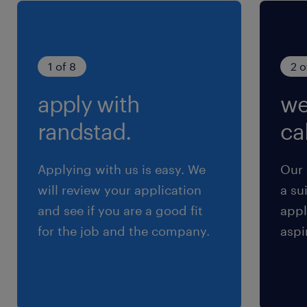
賞与
YES／有り
1 of 8
2 o
雇用期間
apply with
we
期間の定めなし
randstad.
cal
Applying with us is easy. We
Our 
will review your application
a su
and see if you are a good fit
appl
for the job and the company.
aspi