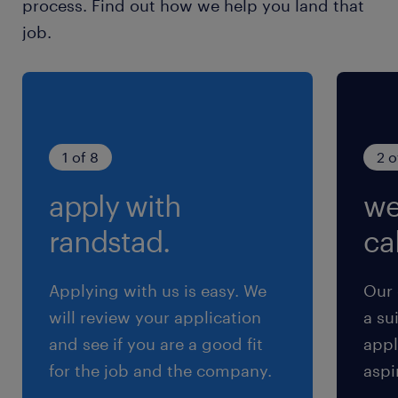
process. Find out how we help you land that
給与
job.
年収1,170 ～ 2,400万円
賞与
-
雇用期間
1 of 8
2 o
期間の定めなし
apply with
we
randstad.
cal
Applying with us is easy. We
Our 
will review your application
a su
and see if you are a good fit
appl
for the job and the company.
aspi