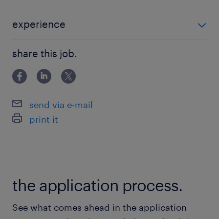
■歓迎スキル・経験
experience
・言語：ビジネス英語を用いた経験
■必須スキル・経験 ・日本語流暢レベル ・ITプロジェ
・クレジットカード、ペイメント、銀行、保険、
share this job.
クトの管理経験3年以上(PM/PL/PMOなど) ・メンバー5
証券領域のビジネスに関する一定の知見
名以上のマネジメント経験 ・コンサルティングファー
・クレジットカード、ペイメント、銀行、保険、
ム出身 ・クライアントと顧客折衝
証券領域のプロジェクトの参画経験（業務系・シ
send via e-mail
ステム系いずれでも可）
print it
保険
健康保険 厚生年金保険 雇用保険
the application process.
休日休暇
土曜日 日曜日 祝日
See what comes ahead in the application