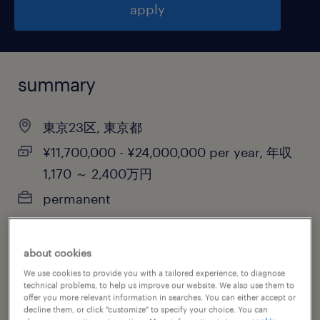
apply
summary
東京23区, 東京都
¥11,700,000 - ¥24,000,000 per year, 年収
1,170 ～ 2,400万円
permanent
about cookies
job category
We use cookies to provide you with a tailored experience, to diagnose
other
technical problems, to help us improve our website. We also use them to
offer you more relevant information in searches. You can either accept or
decline them, or click "customize" to specify your choice. You can