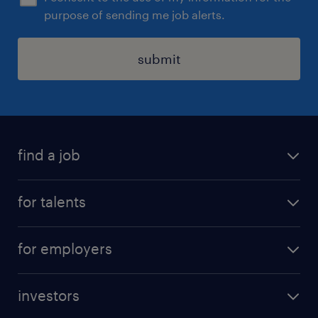
purpose of sending me job alerts.
submit
find a job
all jobs
for talents
career advice
operational career
careers at Randstad
for employers
professional career
staffing solutions
digital career
investors
inhouse solutions
contact us