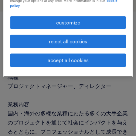
change your options at any time. More information is in our
cookie
policy.
customize
job details
reject all cookies
社名
社名非公開
accept all cookies
職種
プロジェクトマネージャー、ディレクター
業務内容
国内・海外の多様な業種にわたる多くの大手企業
のプロジェクトを通じて社会にインパクトを与え
るとともに、プロフェッショナルとして成長でき