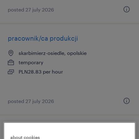
posted 27 july 2026
pracownik/ca produkcji
skarbimierz-osiedle, opolskie
temporary
PLN28.83 per hour
posted 27 july 2026
pracownik / pracownica produkcji
about cookies