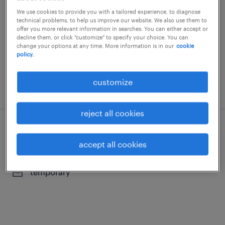
skarbimierz, opolskie
We use cookies to provide you with a tailored experience, to diagnose
technical problems, to help us improve our website. We also use them to
temporary
offer you more relevant information in searches. You can either accept or
decline them, or click "customize" to specify your choice. You can
change your options at any time. More information is in our
cookie
policy.
customize
posted 24 july 2026
reject all cookies
operator / operatorka produkcji
accept all cookies
skarbimierz-osiedle, opolskie
temporary