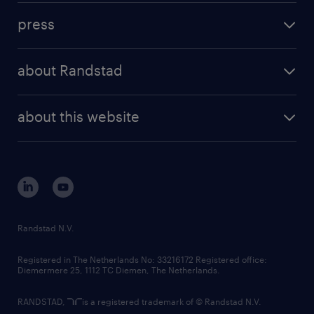
investment case
workforce insights
press
results and reports
randstad operational
press releases
randstad share
randstad professional
about Randstad
news and events
investor contacts
randstad enterprise
company profile
future of work
randstad digital
about this website
sustainability
tech suite
disclaimer
equity, diversity, inclusion and belonging
contact us
corporate governance
randstad innovation fund
country websites
Randstad N.V.
contact us
Registered in The Netherlands No: 33216172 Registered office:
Diemermere 25, 1112 TC Diemen, The Netherlands.
RANDSTAD,
is a registered trademark of © Randstad N.V.