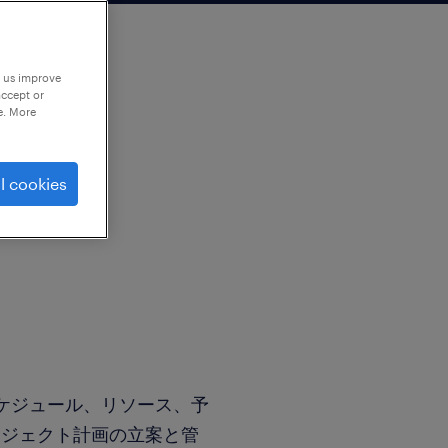
p us improve
accept or
e. More
l cookies
スケジュール、リソース、予
ロジェクト計画の立案と管