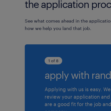
the application proc
See what comes ahead in the applicatio
how we help you land that job.
1 of 8
apply with rand
Applying with us is easy. We 
review your application and 
are a good fit for the job an