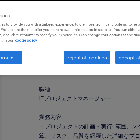
okies
es to provide you with a tailored experience, to diagnose technical problems, to hel
 We also use them to offer you more relevant information in searches. You can either 
, or click "customize" to specify your choice. You can change your options at any tim
is in our
cookie policy.
omize
reject all cookies
accept al
社名
社名非公開
職種
ITプロジェクトマネージャー
業務内容
・プロジェクトの計画・実行: 範囲、
算、リスク、品質を網羅した詳細なプ