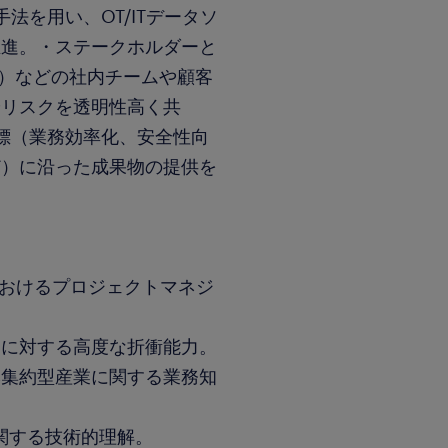
法を用い、OT/ITデータソ
推進。・ステークホルダーと
E）などの社内チームや顧客
やリスクを透明性高く共
目標（業務効率化、安全性向
ど）に沿った成果物の提供を
におけるプロジェクトマネジ
ーに対する高度な折衝能力。
本集約型産業に関する業務知
に関する技術的理解。