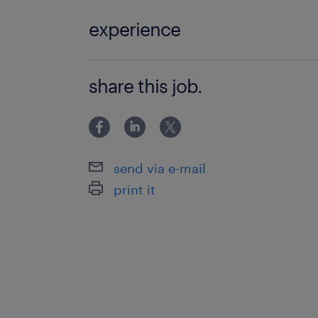
experience
・システム開発やIT導入プロジェクト
share this job.
トマネジメント経験。 ・顧客企業の経
ダーに対する高度な折衝能力。 ・製造
力などの資本集約型産業に関する業務
send via e-mail
print it