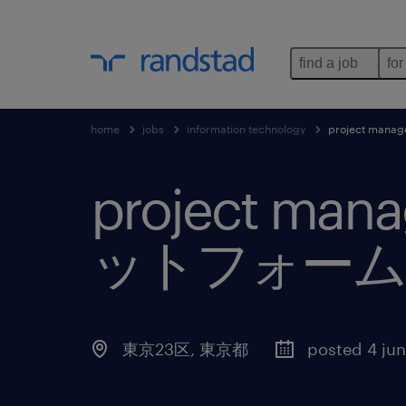
find a job
for
home
jobs
information technology
project m
project 
ットフォーム
東京23区
,
東京都
posted 4 ju