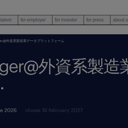
 talent
for employer
for investor
for press
about 
anager@外資系製造業データプラットフォーム
manager@外資系
.
ne 2026
closes 16 february 2027