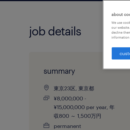
about co
We use cooki
job details
our website.
decline them
information 
cust
summary
東京23区, 東京都
¥8,000,000 -
¥15,000,000 per year, 年
収800 ～ 1,500万円
permanent