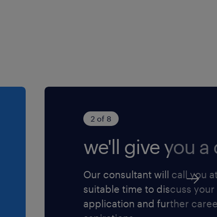
2 of 8
we'll give you a c
Our consultant will call you a
suitable time to discuss your
application and further care