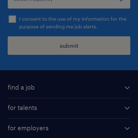
I consent to the use of my information for the
purpose of sending me job alerts.
submit
find a job
all jobs
for talents
career advice
operational career
careers at Randstad
for employers
professional career