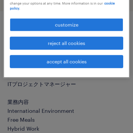
change your options at any time. More information is in our
cookie
policy.
customize
job details
reject all cookies
社名
社名非公開
accept all cookies
職種
ITプロジェクトマネージャー
業務内容
International Environment
Free Meals
Hybrid Work