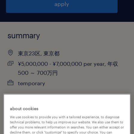
apply
summary
東京23区, 東京都
¥5,000,000 - ¥7,000,000 per year, 年収
500 ～ 700万円
temporary
about cookies
job category
We use cookies to provide you with a tailored experience, to diagnose
information technology
technical problems, to help us improve our website. We also use them to
offer you more relevant information in searches. You can either accept or
decline them, or click "customize" to specify your choice. You can