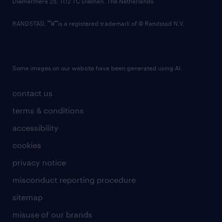
Diemermere 25, 1112 TC Diemen, The Netherlands.
RANDSTAD,
is a registered trademark of © Randstad N.V.
Some images on our website have been generated using AI.
contact us
terms & conditions
accessibility
cookies
privacy notice
misconduct reporting procedure
sitemap
misuse of our brands