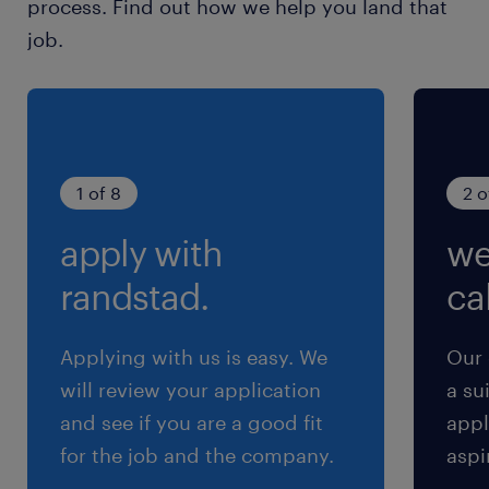
process. Find out how we help you land that
job.
賞与
0
雇用期間
期間の定めなし
1 of 8
2 o
apply with
we
randstad.
cal
Applying with us is easy. We
Our 
will review your application
a su
and see if you are a good fit
appl
for the job and the company.
aspi