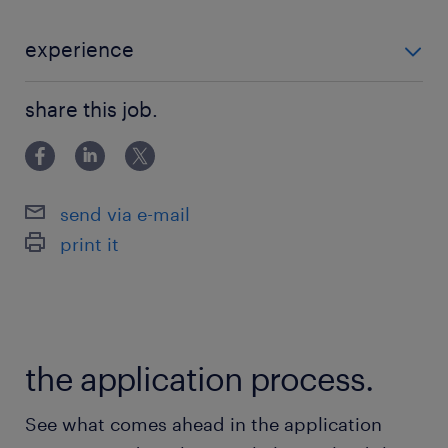
・オペレーションマネジメントスキル
- データ作成・運用管理のデータオペレーショ
experience
ンをデータオペレーターと連携時実行可能なこと
・日本語と英語での高いコミュニケーション力および
・モノゴトの本質に考え抜ける問題解決能力
share this job.
語学力を駆使したプロジェクト推進能力 ・3年以上の実
- 問題や課題を整理し、関係者とすり合わせな
務経験 (PMO or PJM or PDM) ・プロジェクト管理スキ
がら最適案を考えられる能力
ル - 計画、スケジューリン
send via e-mail
保険
print it
健康保険,厚生年金保険,雇用保険
休日休暇
日曜日,土曜日,祝日
the application process.
給与
See what comes ahead in the application
年収500 ～ 700万円