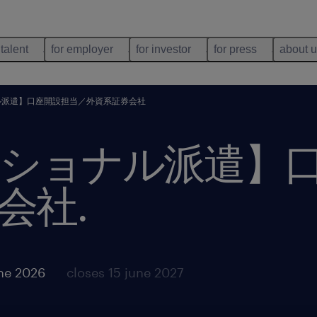
 talent
for employer
for investor
for press
about 
ル派遣】口座開設担当／外資系証券会社
ショナル派遣】
会社
.
une 2026
closes 15 june 2027