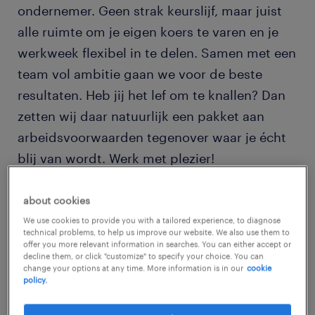
ondernemer. Geen strak keurslijf, maar juist
alle ruimte om je eigen koers te varen en je
werkweek flexibel in te delen. Samen met een
team vol ambitie gaan we voor de beste
resultaten. Heb jij het lef om te knallen? Dan
zetten wij daar natuurlijk een pakket aan
arbeidsvoorwaarden tegenover waar je écht
blij van wordt. Werk met plezier!
Lekker loon en fijne extra’s: je start met
about cookies
een bruto basissalaris tussen de € 2.850,-
We use cookies to provide you with a tailored experience, to diagnose
technical problems, to help us improve our website. We also use them to
en € 3.300,- per maand, afgestemd op
offer you more relevant information in searches. You can either accept or
decline them, or click "customize" to specify your choice. You can
wat jij aan ervaring meebrengt. Bovenop
change your options at any time. More information is in our
cookie
policy.
je loon krijg je elke maand een Benefit
Budget van 12,347% (€ 351,- tot € 407,-