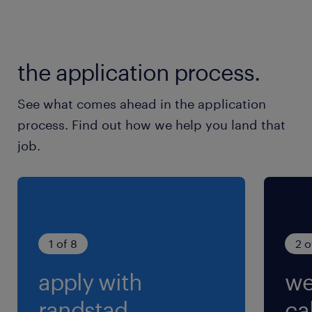
the application process.
See what comes ahead in the application
process. Find out how we help you land that
job.
1 of 8
2 o
apply with
we
randstad.
cal