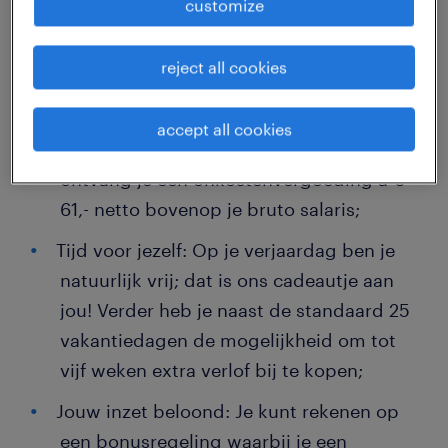
customize
bruto). Jij bent de baas over dit budget:
laat het direct uitbetalen voor wat extra
reject all cookies
cash of ruil het in voor extra
vakantiedagen. Hoe fijn is dat?
accept all cookies
Onkosten? Fixen we!: Maandelijks
ontvang je een onkostenvergoeding à €
61,- netto bovenop je bruto salaris;
Tijd voor jezelf: Op je verjaardag ben je
natuurlijk vrij; dat is ons cadeautje aan
jou! Verder heb je naast de standaard 25
vakantiedagen de mogelijkheid om tot
vijf weken extra verlof bij te kopen;
Jouw inzet beloond: Je kunt rekenen op
een bonusregeling waarbij je een