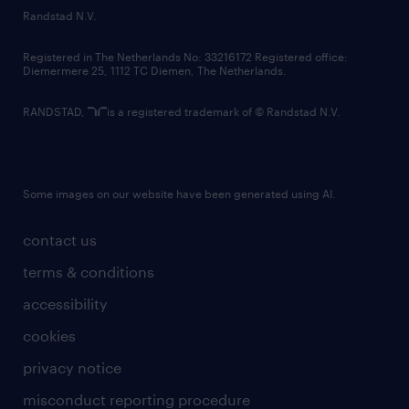
country websites
Randstad N.V.
contact us
Registered in The Netherlands No: 33216172 Registered office:
Diemermere 25, 1112 TC Diemen, The Netherlands.
RANDSTAD,
is a registered trademark of © Randstad N.V.
Some images on our website have been generated using AI.
contact us
terms & conditions
accessibility
cookies
privacy notice
misconduct reporting procedure