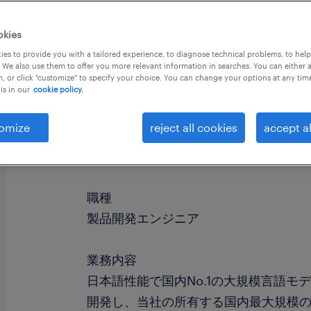
okies
es to provide you with a tailored experience, to diagnose technical problems, to hel
 We also use them to offer you more relevant information in searches. You can either 
, or click "customize" to specify your choice. You can change your options at any tim
is in our
cookie policy.
omize
reject all cookies
accept al
社名
社名非公開
職種
製品開発エンジニア
業務内容
日本語性能で国内No.1の大規模言語モ
開発し、当社の所有する国内最大規模