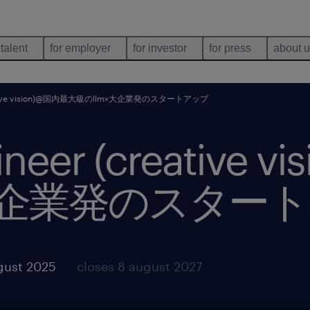
 talent
for employer
for investor
for press
about 
creative vision)@国内最大級のllm×大企業発のスタートアップ
ineer (creative
×大企業発のスター
gust 2025
closes 8 august 2027