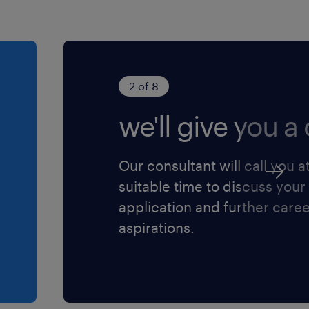
2 of 8
we'll give you a c
Our consultant will call you a
suitable time to discuss your
application and further care
aspirations.