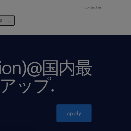
contact us
us
 vision)@国内最
トアップ
.
apply