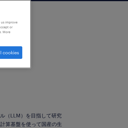
p us improve
accept or
e. More
l cookies
デル（LLM）を目指して研究
の計算基盤を使って国産の生