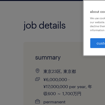
about co
We use cooki
job details
our website.
decline them
information 
cust
summary
東京23区, 東京都
¥6,000,000 -
¥17,000,000 per year, 年
収600 ～ 1,700万円
permanent