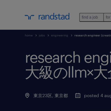
find a job
for
home
jobs
engineering
research engineer (
research eng
大級のllm
東京23区
,
東京都
posted 4 au