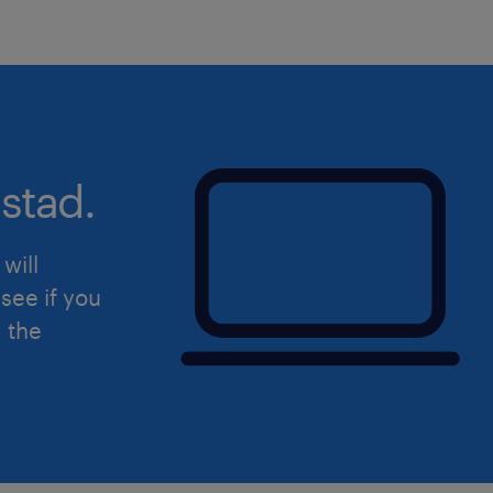
stad.
will
see if you
d the