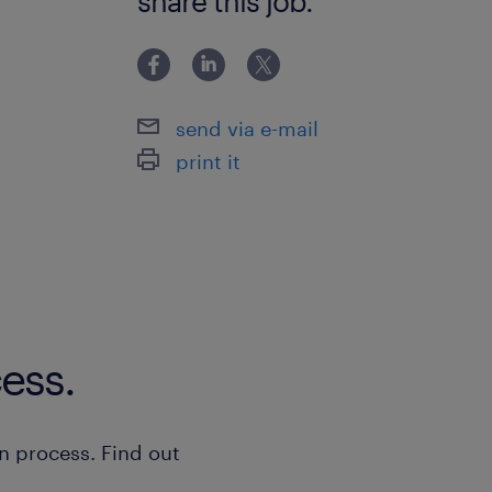
share this job.
send via e-mail
print it
ess.
n process. Find out