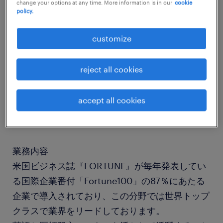
change your options at any time. More information is in our
cookie
policy.
job details
customize
社名
reject all cookies
社名非公開
accept all cookies
職種
医師、薬剤師、看護師、その他医療系資格
業務内容
米国ビジネス誌『FORTUNE』が毎年発表してい
る国際企業番付「Fortune100」の87％にあたる
企業で導入されており、この分野では世界トップ
クラスで業界をリードしております。