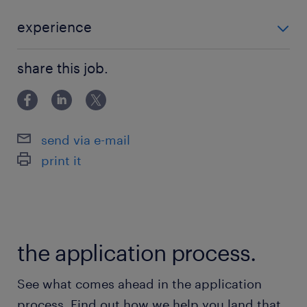
休日休暇
experience
日曜日,土曜日
・医師免許（日本・海外どちらも可） ・臨床経験5年以
share this job.
上（後期研修を修了していること）※疾患問わない ・
給与
医療リーダーとしての指導・管理経験 ・患者ならびに
年収2,000 ～ 2,200万円
医療スタッフと日本語・英語で会話ができる方（医学
send via e-mail
賞与
print it
-
雇用期間
期間の定めなし
the application process.
See what comes ahead in the application
process. Find out how we help you land that