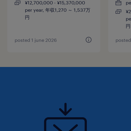
¥12,700,000 - ¥15,370,000
p
per year, 年収1,270 ～ 1,537万
¥2
円
pe
円
posted 1 june 2026
posted