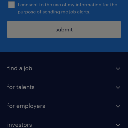
I consent to the use of my information for the
purpose of sending me job alerts.
submit
find a job
all jobs
for talents
career advice
operational career
careers at Randstad
for employers
professional career
staffing solutions
digital career
investors