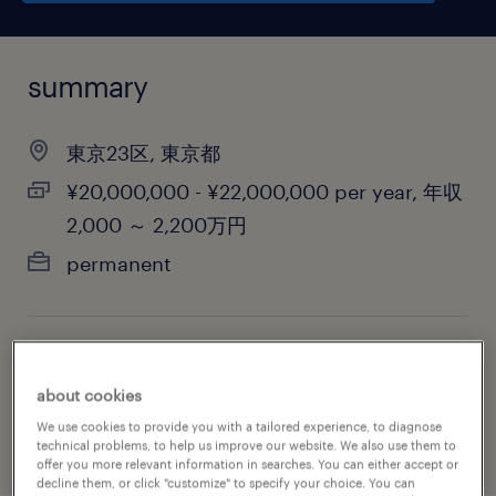
summary
東京23区, 東京都
¥20,000,000 - ¥22,000,000 per year, 年収
2,000 ～ 2,200万円
permanent
job category
about cookies
health & social care, practitioner & technician
We use cookies to provide you with a tailored experience, to diagnose
technical problems, to help us improve our website. We also use them to
offer you more relevant information in searches. You can either accept or
decline them, or click "customize" to specify your choice. You can