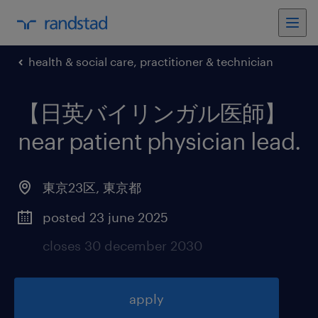
health & social care, practitioner & technician
【日英バイリンガル医師】
near patient physician lead
.
東京23区
,
東京都
posted 23 june 2025
closes 30 december 2030
apply