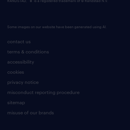
RANDSTAD,
is a registered trademark of © Randstad N.V.
Some images on our website have been generated using AI.
contact us
terms & conditions
accessibility
cookies
privacy notice
misconduct reporting procedure
sitemap
misuse of our brands