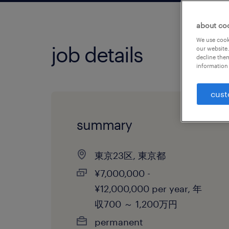
about co
We use cooki
job details
our website.
decline them
information 
cust
summary
東京23区, 東京都
¥7,000,000 -
¥12,000,000 per year, 年
収700 ～ 1,200万円
permanent