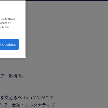
p us improve
accept or
e. More
l cookies
ェア・制御系）
支えるPythonエンジニア
ムで、金融・オルタナティブ