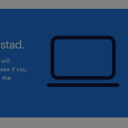
stad.
will
see if you
d the