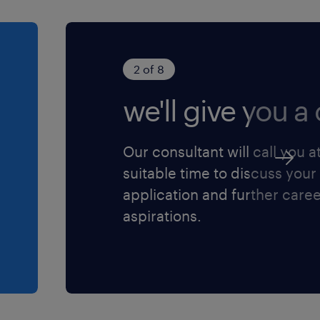
2 of 8
we'll give you a c
Our consultant will call you a
suitable time to discuss your
application and further care
aspirations.