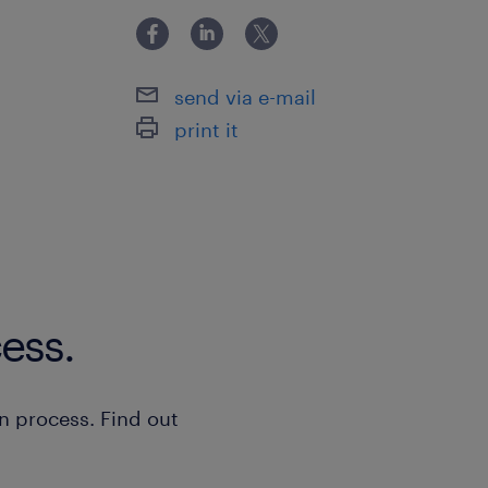
としての経験(OSS活動などでも構いません
の経験がなくても、Go
send via e-mail
print it
ess.
n process. Find out