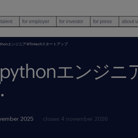
 talent
for employer
for investor
for press
about 
thonエンジニア＠fintechスタートアップ
thonエンジニア＠
.
vember 2025
closes 4 november 2026