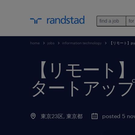
find a job
for
home
jobs
information technology
【リモート】py
【リモート】py
タートアップ
東京23区
,
東京都
posted 5 no