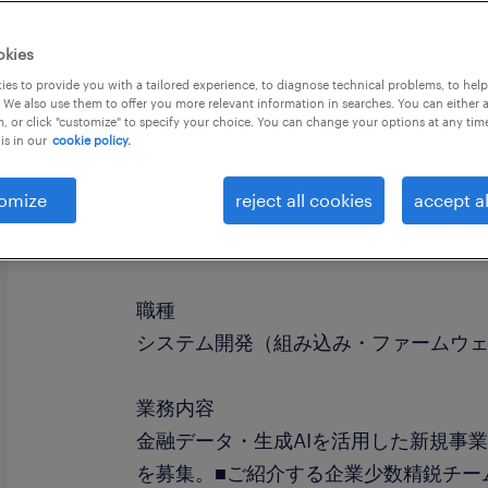
okies
es to provide you with a tailored experience, to diagnose technical problems, to hel
 We also use them to offer you more relevant information in searches. You can either 
, or click "customize" to specify your choice. You can change your options at any tim
is in our
cookie policy.
omize
reject all cookies
accept al
社名
社名非公開
職種
システム開発（組み込み・ファームウ
業務内容
金融データ・生成AIを活用した新規事業を
を募集。■ご紹介する企業少数精鋭チー