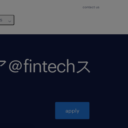
contact us
us
fintechス
apply