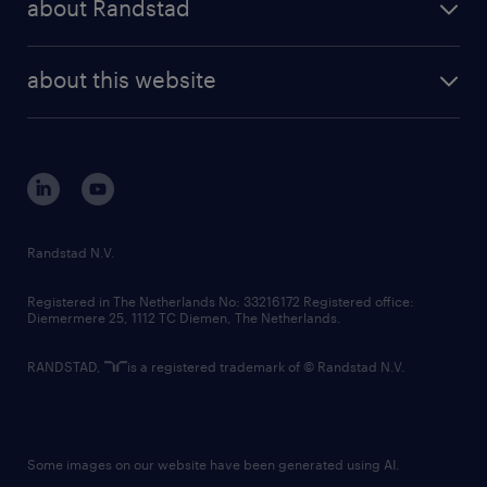
about Randstad
news and events
investor contacts
randstad enterprise
company profile
future of work
randstad digital
about this website
sustainability
tech suite
disclaimer
equity, diversity, inclusion and belonging
contact us
corporate governance
randstad innovation fund
country websites
Randstad N.V.
contact us
Registered in The Netherlands No: 33216172 Registered office:
Diemermere 25, 1112 TC Diemen, The Netherlands.
RANDSTAD,
is a registered trademark of © Randstad N.V.
Some images on our website have been generated using AI.