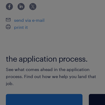
ットさせた経験 #LI-DNI
休日休暇
日曜日,土曜日,祝日
send via e-mail
print it
給与
年収500 ～ 1,200万円
賞与
the application process.
有り
雇用期間
See what comes ahead in the application
期間の定めなし
process. Find out how we help you land that
job.