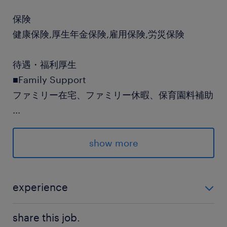
保険
健康保険,厚生年金保険,雇用保険,労災保険
待遇・福利厚生
■Family Support
ファミリー在宅、ファミリー休暇、保育園料補助
...
ベビーシッター補助、時短/時差出勤、ファミリ
ーデー
show more
■Lifestyle Support
ランチ補助、スナック補助、社内マッサージ
■Team Building Support
experience
チームビルディング、シャッフルランチ
■必須経験 ・スマートフォンゲームまたはコンシューマ
公式クラブ活動、社員交流イベント
share this job.
ーゲームの新規開発にプロデューサーとして従事しヒ