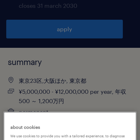
closes 31 march 2030
apply
summary
東京23区,大阪ほか, 東京都
¥5,000,000 - ¥12,000,000 per year, 年収
500 ～ 1,200万円
permanent
about cookies
We use cookies to provide you with a tailored experience, to diagnose