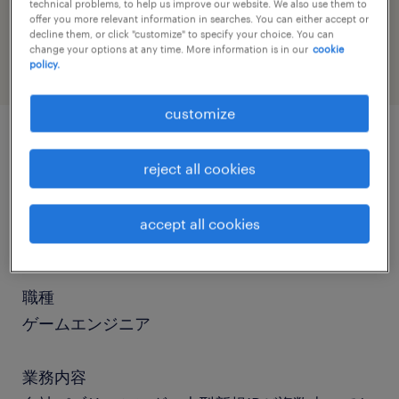
job category
technical problems, to help us improve our website. We also use them to
offer you more relevant information in searches. You can either accept or
information technology
decline them, or click "customize" to specify your choice. You can
change your options at any time. More information is in our
cookie
policy.
customize
job details
reject all cookies
社名
accept all cookies
社名非公開
職種
ゲームエンジニア
業務内容