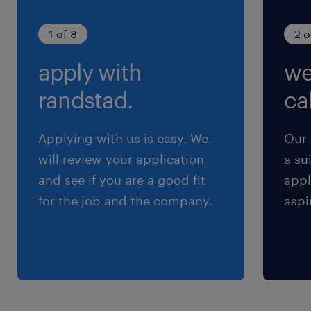
1 of 8
2 o
apply with
we
randstad.
cal
Applying with us is easy. We
Our 
will review your application
a su
and see if you are a good fit
appl
for the job and the company.
aspi