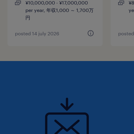
¥10,000,000 - ¥17,000,000
¥8
per year, 年収1,000 ～ 1,700万
y
円
posted 14 july 2026
posted