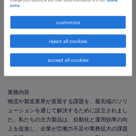
change your options at any time. More information is in our
cookie
policy.
job details
customize
社名
reject all cookies
社名非公開
accept all cookies
職種
機構設計、メカニカルエンジニア
業務内容
物流や製造業界が直面する課題を、最先端のソリ
ューションを通じて解決するために設立されまし
た。私たちの主力製品は、自動化と運用効率の向
上を促進し、企業が労働力不足や業務拡大の課題