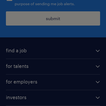
purpose of sending me job alerts.
submit
find a job
all jobs
for talents
career advice
operational career
careers at Randstad
for employers
professional career
staffing solutions
digital career
investors
inhouse solutions
contact us