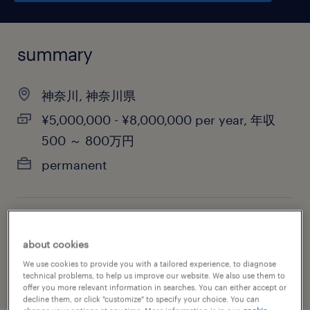
summary
神奈川, 神奈川県
¥5,000,000 - ¥8,000,000 per year, 年収
500 ～ 800万円
permanent
job category
about cookies
engineering
We use cookies to provide you with a tailored experience, to diagnose
technical problems, to help us improve our website. We also use them to
offer you more relevant information in searches. You can either accept or
decline them, or click "customize" to specify your choice. You can