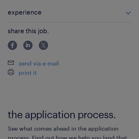
（SolidWorks、Inventor、Fusion360など）の
習熟。
experience
製造知識: 製造を考慮した設計（DFM）の原則の
学歴: 機械工学または関連分野の学士号または修士号。
理解、およびCNC加工や板金加工プロセスに関
share this job.
経験: 機械システムの設計・開発における2年以上の実
わった経験。
務経験（ロボット工学または自動化分野が望まし
技術製図: 適切な幾何公差（GD&T）を適用した
い）。 技術スキル: 以下の経験・能力があることを
機械図面を作成できる能力。
send via e-mail
プロトタイピングと組立: モータやセンサーを含
print it
む複雑な機械の設計、試作、および組立経験。
問題解決: 信頼性が高く製造可能なシステムを構
想するための強力な問題解決能力。
設計のトレードオフ: カスタムソリューションの
the application process.
設計と、市販品（COTS）の活用のバランスを適
切に判断できる理解。
See what comes ahead in the application
コミュニケーション: 日本語または英語のいずれ
process. Find out how we help you land that