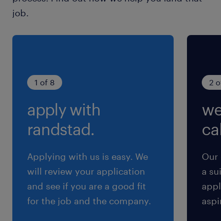
かがビジネスレベル（日本語が主の場合、英語は
job.
日常会話レベル）。
保険
健康保険 厚生年金保険 雇用保険
1 of 8
2 o
休日休暇
apply with
we
日曜日,土曜日
randstad.
cal
給与
年収500 ～ 800万円
Applying with us is easy. We
Our 
will review your application
a su
賞与
and see if you are a good fit
appl
0
for the job and the company.
aspi
雇用期間