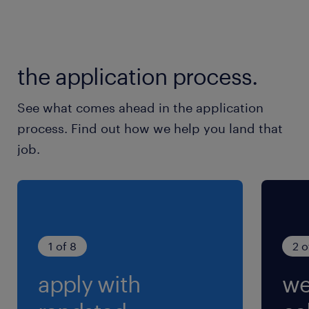
FAのラインビルダーまたはSIerの経験を有する
こと
スマートファクトリーのクラウドの開発経験を
the application process.
有すること
スマートファクトリー立ち上げ経験を有するこ
See what comes ahead in the application
と
process. Find out how we help you land that
job.
■求めるスキル、人材像
クライアントおよび社会に貢献する意欲を持っ
ている
多様な専門性を有するメンバーと協業できる柔
軟性を持っている
1 of 8
2 o
apply with
we
[マネジャー以上に求めるスキル、人物像（追加
要件）]