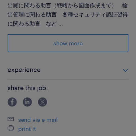
出願に関わる助言（戦略から図面作成まで） 輸
出管理に関わる助言 各種セキュリティ認証習得
に関わる助言 など
...
求められる経験
show more
■必須要件
製造業の製造・設計領域において業務・システ
ム変革に関わるアーキテクト／設計／工場セキュ
experience
リティなどの勤務経験／プロジェクト経験を有し
■必須要件 製造業の製造・設計領域において業務・シ
ている方
share this job.
ステム変革に関わるアーキテクト／設計／工場セキュ
リティなどの勤務経験／プロジェクト経験を有してい
■望ましい要件 ※下記いずれか１つ以上に該当
る方 ■望ましい要件 ※下記いずれか１つ以上に該当
する方
send via e-mail
FA機器やFAソリューションの開発経験を有す
print it
ること