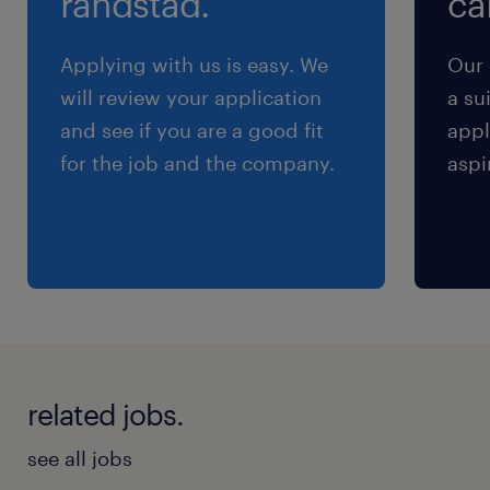
randstad.
cal
■求める経験
プロジェクトリーダーまたは管理者の経験を有
Applying with us is easy. We
Our 
している
will review your application
a su
and see if you are a good fit
appl
■求めるスキル、人材像
for the job and the company.
aspi
様々なの専門家とチームを組成し、プロジェク
トをリード・推進することができる
■望ましい要件
スマートファクトリーを推進するチームのプロ
ジェクトマネジメント／リーダーもしくは主要メ
ンバーとしてプロジェクトを推進した経験がある
related jobs.
保険
see all jobs
健康保険,厚生年金保険,雇用保険,労災保険