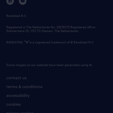
randstad innovation fund
country websites
Randstad N.V.
contact us
Registered in The Netherlands No: 33216172 Registered office:
Diemermere 25, 1112 TC Diemen, The Netherlands.
RANDSTAD,
is a registered trademark of © Randstad N.V.
Some images on our website have been generated using AI.
contact us
terms & conditions
accessibility
cookies
privacy notice