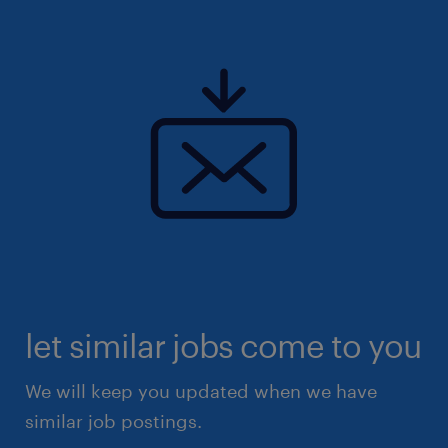
年3回
雇用期間
期間の定めなし
let similar jobs come to you
We will keep you updated when we have
similar job postings.