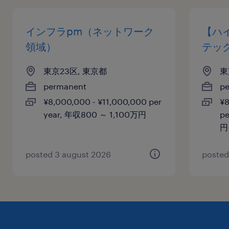
待遇・福利厚生
インフラpm（ネットワーク
【ハイ
各種社会保険完備、企業年金基金、退職金制度、
領域）
テッ
総合福祉団体定期保険、財形貯蓄制度、定期健康
東京23区, 東京都
東
診断、保養施設利用補助、カフェテリアプラン
permanent
p
¥8,000,000 - ¥11,000,000 per
¥8
休日休暇
year, 年収800 ～ 1,100万円
p
日曜日,土曜日,祝日
円
年次有給休暇、受験有給休暇、産前産後休暇、育
児休暇、介護休暇など
posted 3 august 2026
posted
給与
年収800 ～ 1,500万円
賞与