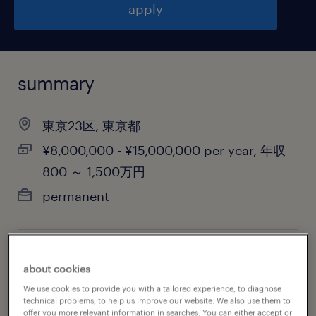
apply
summary
東京23区, 東京都
¥8,000,000 - ¥15,000,000 per year, 年収
800 ～ 1,500万円
permanent
job category
about cookies
information technology
We use cookies to provide you with a tailored experience, to diagnose
technical problems, to help us improve our website. We also use them to
offer you more relevant information in searches. You can either accept or