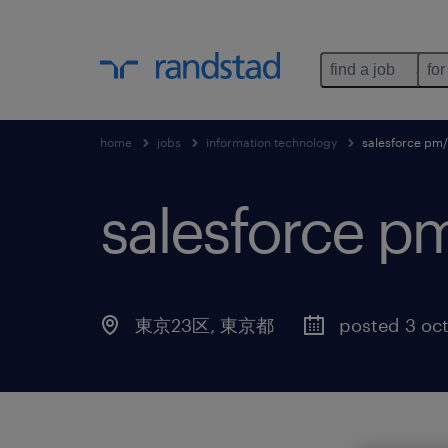
find a job
for
home
jobs
information technology
salesforce
salesfor
東京23区
,
東京都
posted 3 oc