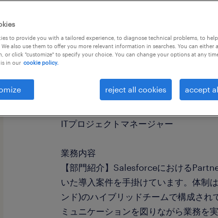
okies
es to provide you with a tailored experience, to diagnose technical problems, to hel
 We also use them to offer you more relevant information in searches. You can either 
, or click "customize" to specify your choice. You can change your options at any tim
is in our
cookie policy.
社名
社名非公開
omize
reject all cookies
accept al
職種
ITプロジェクトマネージャー
業務内容
【部門紹介】SalesforceにおけるPa
いた導入案件を手掛けています。体制はOn-si
ンド)のハイブリッドチームで構成されて
ミュニケーションを図りながら業務を