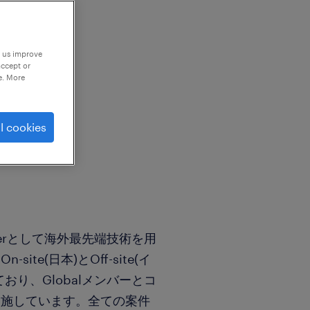
p us improve
accept or
e. More
l cookies
rtnerとして海外最先端技術を用
te(日本)とOff-site(イ
おり、Globalメンバーとコ
実施しています。全ての案件