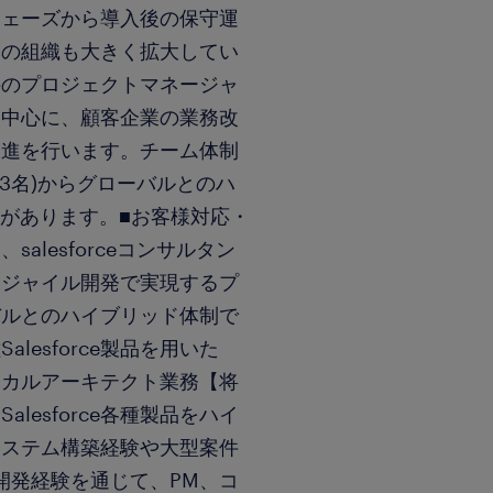
フェーズから導入後の保守運
本の組織も大きく拡大してい
件のプロジェクトマネージャ
ョンを中心に、顧客企業の業務改
促進を行います。チーム体制
3名)からグローバルとのハ
制があります。■お客様対応・
lesforceコンサルタン
共にアジャイル開発で実現するプ
バルとのハイブリッド体制で
esforce製品を用いた
テクニカルアーキテクト業務【将
lesforce各種製品をハイ
システム構築経験や大型案件
開発経験を通じて、PM、コ