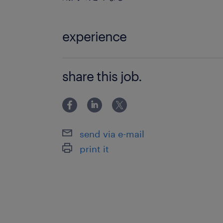
experience
【必須条件】 ・Salesforce開発経験
share this job.
トマネージャーまたはリーダーの経験 
上の日本語コミュニケーションスキル
テーション経験） 【歓迎条
send via e-mail
print it