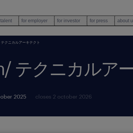
 talent
for employer
for investor
for press
about 
 pm/ テクニカルアーキテクト
ce pm/ テクニカ
tober 2025
closes 2 october 2026