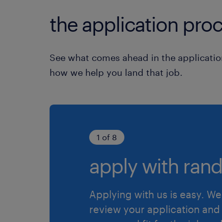
the application proc
See what comes ahead in the applicatio
how we help you land that job.
1 of 8
apply with rand
Applying with us is easy. We 
review your application and 