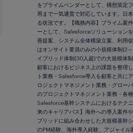
をプライムベンダーとして、構想策定
用まで一気通貫で対応しています。日
る状況です。【職務内容】プライム案
ーとして、Salesforceソリューシ
善提案、システム全体構築立案、利用
はオンサイト要員のみの小規模体制(2～
イブリッド体制(30人超)での大規模体
顧客におけるビジネス上の課題を整理し、sa
ト業務・Salesforce導入を顧客と
ロジェクトマネジメント業務・グロー
のプロジェクトマネジメント業務・各種Sal
Salesforce基幹システムにおける
来のキャリアパス】海外への導入案件やSa
ブリッドに組み合わせした大規模基幹
のPM経験、海外導入経験、アジャイル