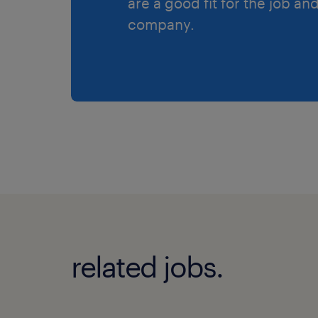
are a good fit for the job an
company.
related jobs.