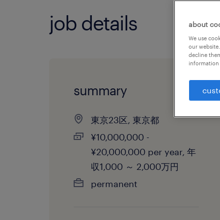
job details
about co
We use cooki
our website.
decline them
information 
summary
cust
東京23区, 東京都
¥10,000,000 -
¥20,000,000 per year, 年
収1,000 ～ 2,000万円
permanent