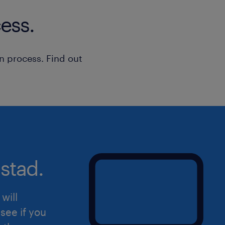
ess.
n process. Find out
stad.
will
see if you