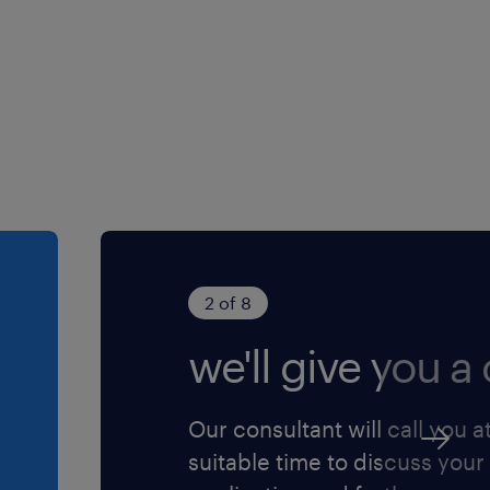
2 of 8
we'll give you a c
Our consultant will call you a
suitable time to discuss your