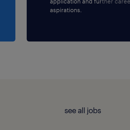
application and further care
aspirations.
see all jobs