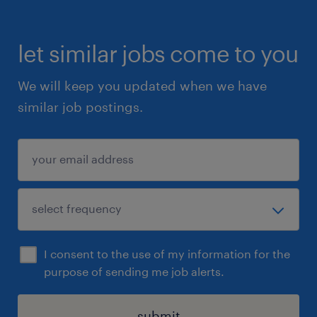
transformasjonspartner og sikre tydelig
rolle- og ansvarsavklaring i tospannet
let similar jobs come to you
Ivareta Statnetts interesser, helhet og
styringsperspektiv i
We will keep you updated when we have
prosjektgjennomføringen
similar job postings.
Lede og koordinere leveranser på tvers av
prosjekt, linjeorganisasjon,
produktområder og eksterne
leverandører
Sikre leveranser innen tid, kost og kvalitet
i tråd med Statnetts prosjektmodell
I consent to the use of my information for the
purpose of sending me job alerts.
Følge opp og styre
transformasjonspartnerens leveranser og
submit