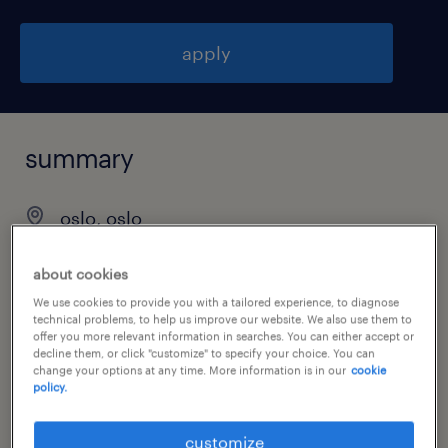
apply
summary
oslo, oslo
permanent
about cookies
fulltid
We use cookies to provide you with a tailored experience, to diagnose
technical problems, to help us improve our website. We also use them to
offer you more relevant information in searches. You can either accept or
decline them, or click "customize" to specify your choice. You can
change your options at any time. More information is in our
cookie
job category
policy.
information technology
customize