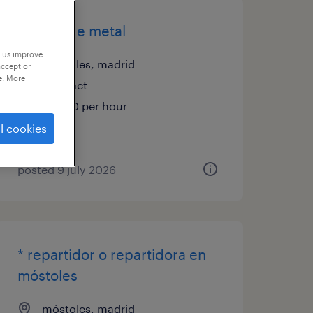
peón/a de metal
p us improve
móstoles, madrid
accept or
e. More
contract
€12.00 per hour
l cookies
posted 9 july 2026
* repartidor o repartidora en
móstoles
móstoles, madrid