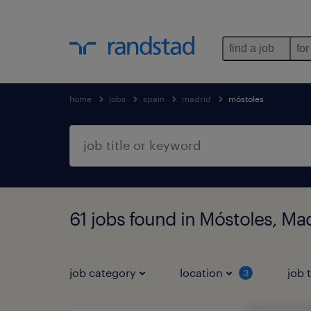
find a job
for
home
jobs
spain
madrid
móstoles
61 jobs found in Móstoles, Ma
job category
location
job 
3