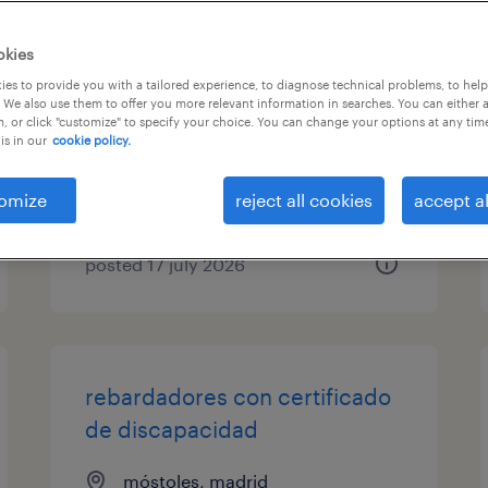
operarios para mecanizado
okies
certificado de discapacidad
es to provide you with a tailored experience, to diagnose technical problems, to hel
 We also use them to offer you more relevant information in searches. You can either 
, or click "customize" to specify your choice. You can change your options at any tim
móstoles, madrid
is in our
cookie policy.
contract
omize
reject all cookies
accept al
posted 17 july 2026
rebardadores con certificado
de discapacidad
móstoles, madrid