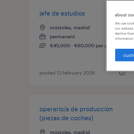
jefe de estudios
about co
We use cooki
móstoles, madrid
our website.
decline them
permanent
information 
€45,000 - €60,000 per year
cust
posted 12 february 2026
operario/a de producción
(piezas de coches)
móstoles, madrid