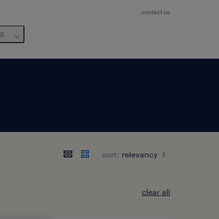
contact us
us
sort:
clear all