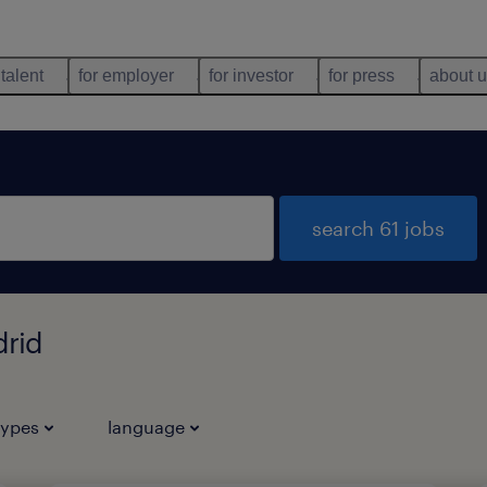
 talent
for employer
for investor
for press
about 
search 61 jobs
drid
types
language