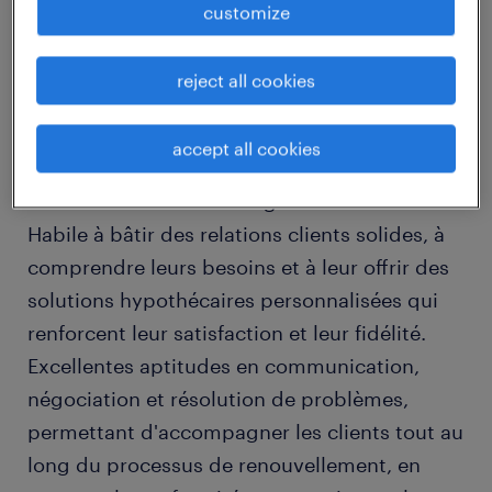
customize
job details
reject all cookies
Spécialiste en renouvellement de prêts
hypothécaires, axé(e) sur les résultats et la
accept all cookies
satisfaction client, possédant une expertise
en la matière et en stratégies de fidélisation.
Habile à bâtir des relations clients solides, à
comprendre leurs besoins et à leur offrir des
solutions hypothécaires personnalisées qui
renforcent leur satisfaction et leur fidélité.
Excellentes aptitudes en communication,
négociation et résolution de problèmes,
permettant d'accompagner les clients tout au
long du processus de renouvellement, en