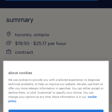
summary
toronto, ontario
$19.50 - $25.17 per hour
contract
about cookies
job category
We use cookies to provide you with a tailored experience, to diagnose
administrative & support services
technical problems, to help us improve our website. We also use them to
offer you more relevant information in searches. You can either accept or
decline them, or click "customize" to specify your choice. You can
change your options at any time. More information is in our
cookie
policy.