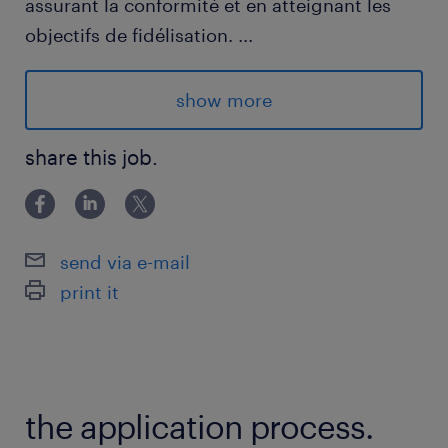
assurant la conformité et en atteignant les
objectifs de fidélisation.
...
Titre du poste : Spécialiste bilingue en
show more
fidélisation hypothécaire
share this job.
📅 Durée : Contrat de 12 mois
Poste à distance
send via e-mail
print it
Avantages
Équilibre vie professionnelle-vie privée
Modèle de travail : Télétravail
the application process.