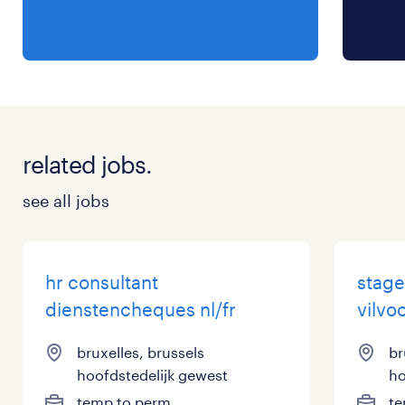
related jobs.
see all jobs
hr consultant
stage
dienstencheques nl/fr
vilvo
bruxelles, brussels
br
hoofdstedelijk gewest
ho
temp to perm
te