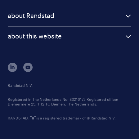
results and reports
randstad operational
press releases
randstad share
randstad professional
about Randstad
news and events
investor contacts
randstad enterprise
company profile
future of work
randstad digital
about this website
sustainability
tech suite
disclaimer
equity, diversity, inclusion and belonging
contact us
corporate governance
randstad innovation fund
country websites
Randstad N.V.
contact us
Registered in The Netherlands No: 33216172 Registered office:
Diemermere 25, 1112 TC Diemen, The Netherlands.
RANDSTAD,
is a registered trademark of © Randstad N.V.