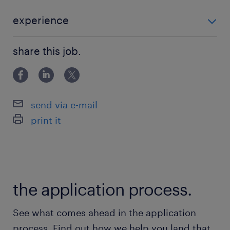
・英語を使用した海外チームとの業務経験
・3年の小規模～中規模（5～10チーム規模）の
experience
チームリードまたはプロジェクトリード経験
【必須スキル・経験】 ・英語を使用した海外チームと
・5年以上のスクラム開発経験
share this job.
の業務経験 ・3年の小規模～中規模（5～10チーム規
・リリースサイクル全体を通じて管理する能力
模）のチームリードまたはプロジェクトリード経験 ・5
年以上のスクラム開発経験 ・リリースサイクル全
【歓迎スキル・経験】
send via e-mail
・クラウド技術を活用したプロダクトの開発経験
print it
・スクラムマスターの資格保持、またはスクラム
マスターとしての実務経験
・TOEIC 800点以上の英語力
・ゲーム業界でのご経験がある方は歓迎します。
the application process.
また、ゲーム業界で働くことに強い情熱をお持ち
の方も大歓迎です。
See what comes ahead in the application
process. Find out how we help you land that