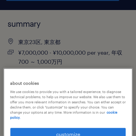
summary
東京23区, 東京都
¥7,000,000 - ¥10,000,000 per year, 年収
700 ～ 1,000万円
permanent
about cookies
We use cookies to provide you with a tailored experience, to diagnose
technical problems, to help us improve our website. We also use them to
job category
offer you more relevant information in searches. You can either accept or
decline them, or click "customize" to specify your choice. You can
information technology
change your options at any time. More information is in our
cookie
policy.
customize