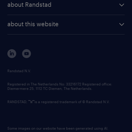
randstad share
randstad professional
about Randstad
news and events
investor contacts
randstad enterprise
company profile
future of work
randstad digital
about this website
sustainability
tech suite
disclaimer
equity, diversity, inclusion and belonging
contact us
corporate governance
randstad innovation fund
country websites
Randstad N.V.
contact us
Registered in The Netherlands No: 33216172 Registered office:
Diemermere 25, 1112 TC Diemen, The Netherlands.
RANDSTAD,
is a registered trademark of © Randstad N.V.
Some images on our website have been generated using AI.