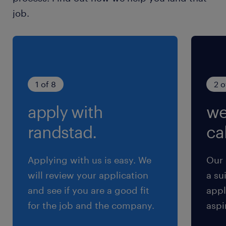
保険
job.
健康保険,雇用保険,労災保険
待遇・福利厚生
確定拠出年金制度、持株会、子育て支援、各種慶
弔金、人間ドック受診（35歳以上は毎年）、保
1 of 8
2 o
養所、契約リゾート施設、提携スポーツ施設、財
apply with
we
形貯蓄、提携住宅ローン、独身寮、各種保険など
社員食堂、カフェスペース、コンビニエンススト
randstad.
cal
ア完備
Applying with us is easy. We
Our 
休日休暇
will review your application
a su
日曜日,土曜日,祝日
and see if you are a good fit
appl
for the job and the company.
aspi
給与