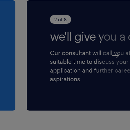
2 of 8
we'll give you a c
Our consultant will call you a
suitable time to discuss your
application and further care
aspirations.