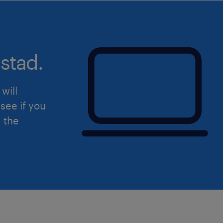
stad.
will
see if you
d the