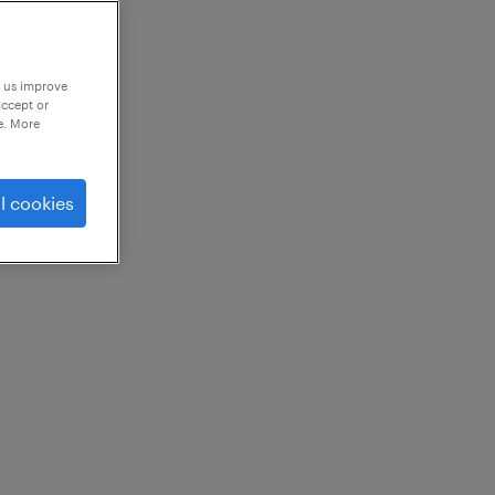
p us improve
accept or
e. More
l cookies