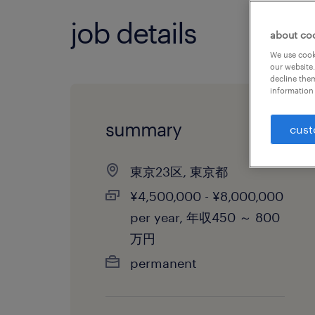
job details
about co
We use cooki
our website.
decline them
information 
summary
cust
東京23区, 東京都
¥4,500,000 - ¥8,000,000
per year, 年収450 ～ 800
万円
permanent