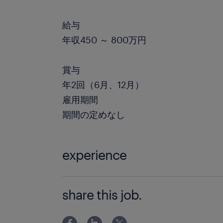
給与
年収450 ～ 800万円
賞与
年2回（6月、12月）
雇用期間
期間の定めなし
experience
【必須要件】 ■ＧＩＳ企画提案等の営
share this job.
経験）が３年以上 ■地方自治体に対し
ル業務の営業経験（または技術経験）が