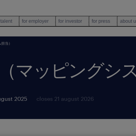
 talent
for employer
for investor
for press
about 
ム担当）
（マッピングシ
ugust 2025
closes 21 august 2026