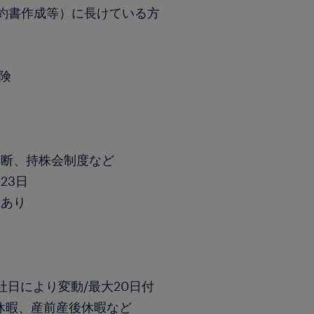
約書作成等）に長けている方
保険
診断、持株会制度など
23日
績あり
社日により変動/最大20日付
休暇、産前産後休暇など