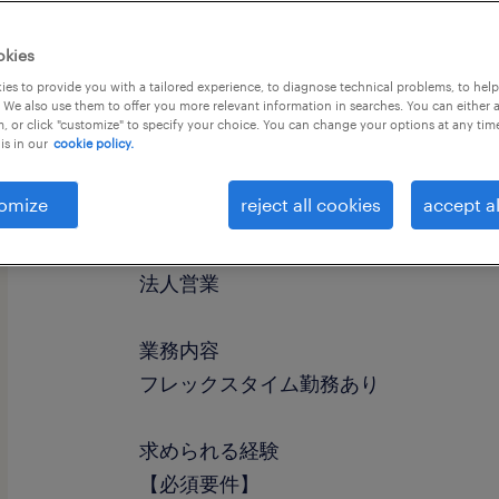
okies
es to provide you with a tailored experience, to diagnose technical problems, to hel
 We also use them to offer you more relevant information in searches. You can either 
, or click "customize" to specify your choice. You can change your options at any tim
is in our
cookie policy.
社名
社名非公開
omize
reject all cookies
accept al
職種
法人営業
業務内容
フレックスタイム勤務あり
求められる経験
【必須要件】