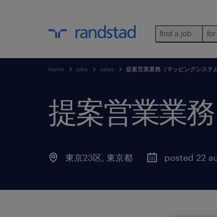
find a job
for
home
jobs
sales
提案営業業務（マッピングシステ
提案営業業務
東京23区
,
東京都
posted 22 a