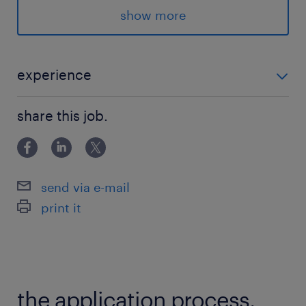
・業務でUbuntuを使ったことがある
show more
・業務でROSを使ったことがある
・キャリブレーションを行うツールの開発経験
・製品の量産のためのセットアップの業務に携わ
experience
ったことがある
＜必須スキル＞ ・Linuxの知識 ・Rosの知識 ＜歓迎ス
・下記の言語での開発経験がある
share this job.
キル＞ ・製品の製造や生産計画を行った経験がある ・
・python
業務でUbuntuを使ったことがある ・業務でROSを使っ
・C++
たことがある ・キャリブレー
send via e-mail
＜求める人物像＞
print it
自動運転車両を作ってみたいという方
保険
健康保険,厚生年金保険,雇用保険,労災保険
the application process.