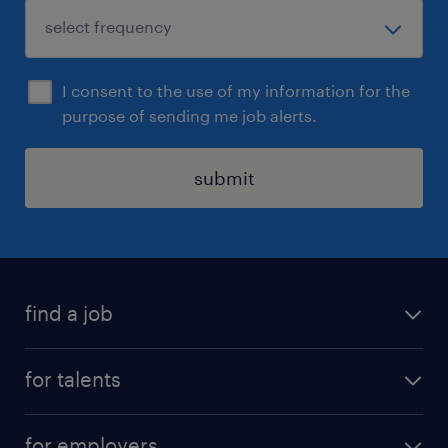
I consent to the use of my information for the
purpose of sending me job alerts.
submit
find a job
all jobs
for talents
career advice
operational career
careers at Randstad
for employers