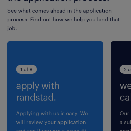
待遇・福利厚生
See what comes ahead in the application
・各種保険完備（労災保険 雇用保険 厚生年金 健
process. Find out how we help you land that
康保険）
job.
・通勤手当支給（社内規定に準ずる）
・ライフサポート（育児休暇や介護休暇、時短勤
務など）
休日休暇
1 of 8
2 o
日曜日,土曜日,祝日
apply with
we
休日：完全週休二日制（土曜日・日曜日）、国民
の祝祭日 夏期休暇：3日（7月～9月の間で
randstad.
cal
各自取得） ※当年7月8月入社の場合を除
く 年末年始：6日 ※元日を含み会社カレ
Applying with us is easy. We
Our 
ンダーによる
will review your application
a su
and see if you are a good fit
appl