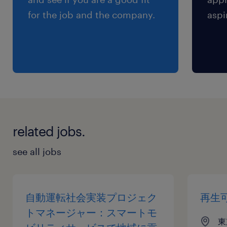
給与
for the job and the company.
aspi
年収600 ～ 1,000万円
賞与
-
雇用期間
期間の定めなし
related jobs.
see all jobs
自動運転社会実装プロジェク
再生
トマネージャー：スマートモ
東