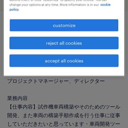
change your options at any time. More information is in our
cookie
policy.
customize
job details
reject all cookies
社名
社名非公開
accept all cookies
職種
プロジェクトマネージャー、ディレクター
業務内容
【仕事内容】試作機車両構築やそのためのツール
開発、また車両の構築手順作成を行う仕事に従事
していただきたいと思っています・車両開発ツー