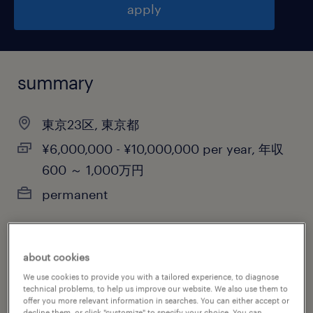
apply
summary
東京23区, 東京都
¥6,000,000 - ¥10,000,000 per year, 年収
600 ～ 1,000万円
permanent
about cookies
job category
We use cookies to provide you with a tailored experience, to diagnose
other
technical problems, to help us improve our website. We also use them to
offer you more relevant information in searches. You can either accept or
decline them, or click "customize" to specify your choice. You can