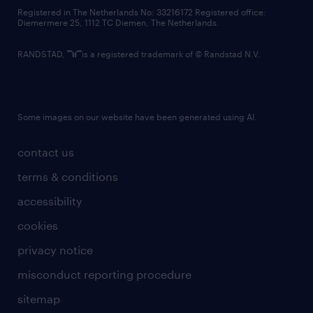
contact us
Registered in The Netherlands No: 33216172 Registered office:
Diemermere 25, 1112 TC Diemen, The Netherlands.
RANDSTAD,
is a registered trademark of © Randstad N.V.
Some images on our website have been generated using AI.
contact us
terms & conditions
accessibility
cookies
privacy notice
misconduct reporting procedure
sitemap