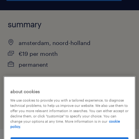
summary
amsterdam, noord-holland
€19 per month
permanent
about cookies
job category
We use cookies to provide you with a tailored experience, to diagnose
other
technical problems, to help us improve our website. We also use them to
offer you more relevant information in searches. You can either accept or
decline them, or click "customize" to specify your choice. You can
change your options at any time. More information is in our
cookie
policy.