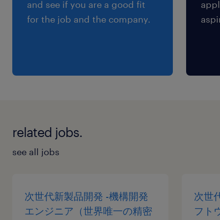
and see if you are a good fit
appl
for the job and the company.
aspi
related jobs.
see all jobs
次世代新製品開発 -機構開発
次世代
エンジニア（世界唯一の精密
フト