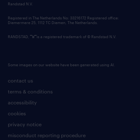
country websites
Randstad N.V.
contact us
Registered in The Netherlands No: 33216172 Registered office:
Diemermere 25, 1112 TC Diemen, The Netherlands.
RANDSTAD,
is a registered trademark of © Randstad N.V.
Some images on our website have been generated using AI.
contact us
terms & conditions
accessibility
cookies
privacy notice
misconduct reporting procedure