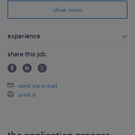
求められる経験
show more
■必須要件：システムに苦手意識のない方
■歓迎要件：社内SE経験
experience
保険
■必須要件：システムに苦手意識のない方 ■歓迎要件：
健康保険 厚生年金保険 雇用保険
share this job.
社内SE経験
待遇・福利厚生
インフルエンザ予防接種助成金（本人4千円、扶
send via e-mail
養家族2千円）、人間ドック助成金（本人4万
print it
円、配偶者2万円）、リロクラブ、社内レクリエ
ーション（年1回）、資格取得支援制度、研修制
度：階層別研修・オープン研修参加
休日休暇