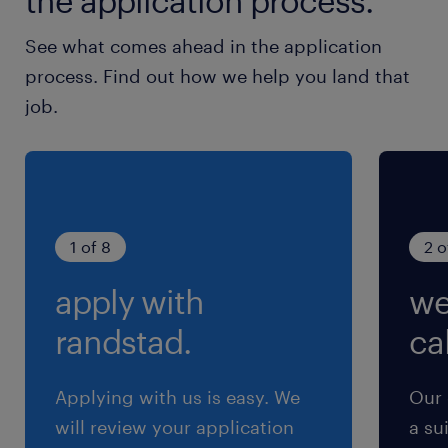
the application process.
土曜日 日曜日 祝日
See what comes ahead in the application
122日／年 有給休暇（初年度10日、最大20日、
process. Find out how we help you land that
入社から6か月後付与）、年末年始休暇、設立記
job.
念日、慶弔休暇、入社時特別休暇3日、産休育休
（男性育休取得実績有り）
給与
年収340 ～ 380万円
1 of 8
2 o
apply with
we
賞与
有り（年間2回）
randstad.
cal
雇用期間
期間の定めなし
Applying with us is easy. We
Our 
will review your application
a su