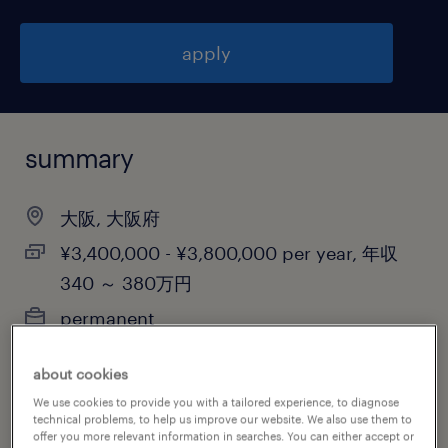
apply
summary
大阪, 大阪府
¥3,400,000 - ¥3,800,000 per year, 年収
340 ～ 380万円
permanent
about cookies
We use cookies to provide you with a tailored experience, to diagnose
job category
technical problems, to help us improve our website. We also use them to
offer you more relevant information in searches. You can either accept or
information technology