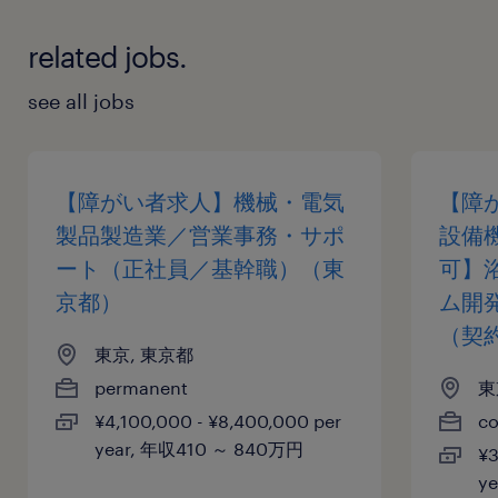
related jobs.
see all jobs
【障がい者求人】機械・電気
【障
製品製造業／営業事務・サポ
設備
ート（正社員／基幹職）（東
可】
京都）
ム開
（契
東京, 東京都
permanent
東
¥4,100,000 - ¥8,400,000 per
co
year, 年収410 ～ 840万円
¥3
y