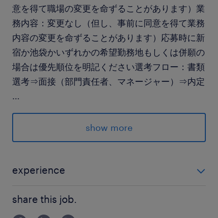
意を得て職場の変更を命ずることがあります）業
務内容：変更なし（但し、事前に同意を得て業務
内容の変更を命ずることがあります）応募時に新
宿か池袋かいずれかの希望勤務地もしくは併願の
場合は優先順位を明記ください選考フロー：書類
選考⇒面接（部門責任者、マネージャー）⇒内定
...
求められる経験
show more
▪データ入力/加工、データ抽出/集計、データアッ
プ＆ダウンロード
▪Officeスキル（Microsoft
experience
word/Excel/powerpoint、▪Googleドキュメン
▪データ入力/加工、データ抽出/集計、データアップ＆
ト/スプレッド/スライドなど）
share this job.
ダウンロード ▪Officeスキル（Microsoft
▪対人コミニュケーションスキル
word/Excel/powerpoint、▪Googleドキュメント/スプ