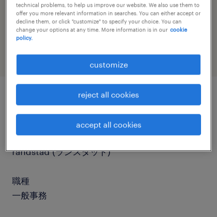
technical problems, to help us improve our website. We also use them to
offer you more relevant information in searches. You can either accept or
job category
decline them, or click "customize" to specify your choice. You can
change your options at any time. More information is in our
cookie
administrative & support services
policy.
customize
reject all cookies
job details
accept all cookies
社名
randstad (ランスタッド)
職種
一般事務