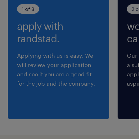
有給休暇：初年度10日（入社6ヵ月後に付与）、
1 of 8
2 o
最大20日、慶弔休暇、結婚休暇
apply with
we
給与
randstad.
cal
年収270 ～ 340万円
Applying with us is easy. We
Our 
賞与
will review your application
a su
年2回（2月・8月）
and see if you are a good fit
appl
雇用期間
for the job and the company.
aspi
期間の定めなし