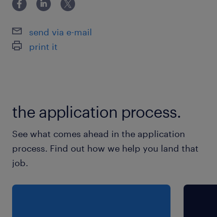
レッド/スライド
保険
send via e-mail
健康保険,厚生年金保険,雇用保険,労災保険
print it
待遇・福利厚生
育児・介護休業制度、慶弔見舞金制度、財形貯蓄
制度、法人向け福利厚生クラブ会員、福利厚生施
the application process.
設（健康保険組合提携）、確定拠出年金（※正社
員のみ）
See what comes ahead in the application
給与締切日：毎月末日、給与支払日：毎月25日
process. Find out how we help you land that
労働組合なし、育児・介護休業取得実績あり
job.
休日休暇
日曜日,土曜日,祝日
年間休日：124日、年末年始休暇：12/29～1/4、