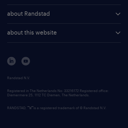
randstad operational
press releases
randstad share
randstad professional
about Randstad
news and events
investor contacts
randstad enterprise
company profile
future of work
randstad digital
about this website
sustainability
tech suite
disclaimer
equity, diversity, inclusion and belonging
contact us
corporate governance
randstad innovation fund
country websites
Randstad N.V.
contact us
Registered in The Netherlands No: 33216172 Registered office:
Diemermere 25, 1112 TC Diemen, The Netherlands.
RANDSTAD,
is a registered trademark of © Randstad N.V.