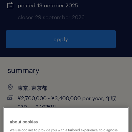
posted 19 october 2025
closes 29 september 2026
apply
summary
東京, 東京都
¥2,700,000 - ¥3,400,000 per year, 年収
270 ～ 340万円
contract
about cookies
We use cookies to provide you with a tailored experience, to diagnose