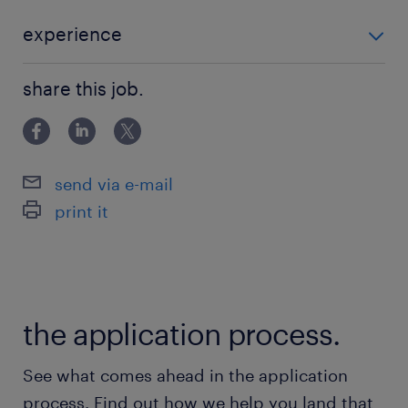
までをリードしていただきます。顧客の課題や目
標に応じたAIユースケースを定義し、CDPと連携
experience
したアーキテクチャ設計、プロトタイプ構築、エ
■必要なスキル ・顧客データ基盤など、何かしらのデー
ンタープライズ環境への導入まで幅広く関与して
share this job.
タ基盤システムを活用した業務経験(データエンジニア
いただきます。LLMやAI Agentなどの先進技術を
リング、データ分析 など)。 ・機械学習、自然言語処
活用し、顧客のビジネス成果に直結する価値創出
理、生成AI（特にLLM）を活用したソリュー
を推進する役割です。■具体的な仕事内容・CDP
send via e-mail
のAI・LLM機能を活用したソリューションアーキ
print it
テクチャを設計・提案します。・CDPを活用して
いる顧客と連携し、AIを活用した課題解決や業務
改善のユースケースを特定・優先順位付けしま
す。・LLMエージェントの設計、プロンプトエン
the application process.
ジニアリングを含む、ソリューション開発を実施
します。・データ準備からAIワークフローの構
See what comes ahead in the application
築、運用設計までを一貫してリードします。・プ
process. Find out how we help you land that