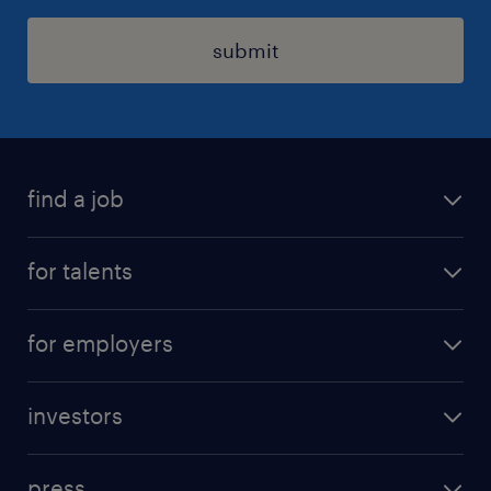
休日休暇
submit
土曜日 日曜日 祝日
給与
年収900 ～ 1,700万円
find a job
賞与
all jobs
for talents
-
career advice
雇用期間
operational career
careers at Randstad
for employers
期間の定めなし
professional career
staffing solutions
digital career
investors
inhouse solutions
contact us
investment case
workforce insights
press