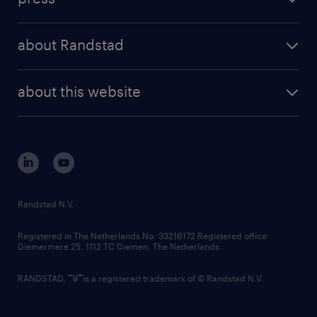
results and reports
randstad operational
press releases
randstad share
randstad professional
about Randstad
news and events
investor contacts
randstad enterprise
company profile
future of work
randstad digital
about this website
sustainability
tech suite
disclaimer
equity, diversity, inclusion and belonging
contact us
corporate governance
randstad innovation fund
country websites
Randstad N.V.
contact us
Registered in The Netherlands No: 33216172 Registered office:
Diemermere 25, 1112 TC Diemen, The Netherlands.
RANDSTAD,
is a registered trademark of © Randstad N.V.