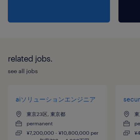
・顧客データ基盤など、何かしらのデータ基盤シ
ステムを活用した業務経験(データエンジニアリ
ング、データ分析 など)。
・機械学習、自然言語処理、生成AI（特にLLM）
を活用したソリューションの設計・実装経験。
related jobs.
・クラウド環境（AWS, GCP, Azure）における
see all jobs
AI/MLシステムの業務活用経験。
・顧客折衝、ユースケース設計、技術プレゼンテ
aiソリューションエンジニア
secur
ーションなどの対外的コミュニケーションスキル
東京23区, 東京都
東
（ビジネスレベルの日本語力）。
permanent
p
¥7,200,000 - ¥10,800,000 per
¥4
・プロトタイピングからプロダクション環境への