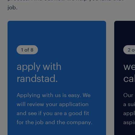
ロトタイピングから実装、効果検証（PoC）を通
job.
じて、顧客におけるAI導入の実現性と効果を実証
します。・社内のエンジニアやコンサルタントと
連携し、再利用可能なAIソリューションパター
ン・ベストプラクティスを確立します。・AI技術
の動向を常にキャッチアップし、顧客および社内
1 of 8
2 o
に向けたナレッジ共有・啓蒙を行います。・ビジ
apply with
we
ネスチーム、ソリューションアーキテクト、カス
タマーサクセスチームと密に連携し、AIを核とし
randstad.
cal
た顧客成功を実現します。ご関心いただけました
ら、ご応募をお待ちしております。#LI-
Applying with us is easy. We
Our 
Hybrid#LI-KN
will review your application
a su
and see if you are a good fit
appl
求められる経験
for the job and the company.
aspi
■必要なスキル