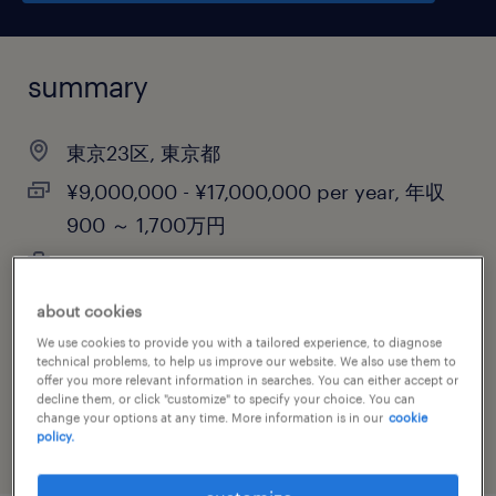
summary
東京23区, 東京都
¥9,000,000 - ¥17,000,000 per year, 年収
900 ～ 1,700万円
permanent
about cookies
We use cookies to provide you with a tailored experience, to diagnose
technical problems, to help us improve our website. We also use them to
job category
offer you more relevant information in searches. You can either accept or
information technology
decline them, or click "customize" to specify your choice. You can
change your options at any time. More information is in our
cookie
policy.