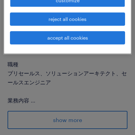
customize
job details
reject all cookies
社名
accept all cookies
社名非公開
職種
プリセールス、ソリューションアーキテクト、セ
ールスエンジニア
業務内容
...
■役割についてAI Solutions Architectとして、ご
紹介する企業のAIおよびLLM関連機能を活用し、
show more
革新的なAIソリューションの提案からデリバリー