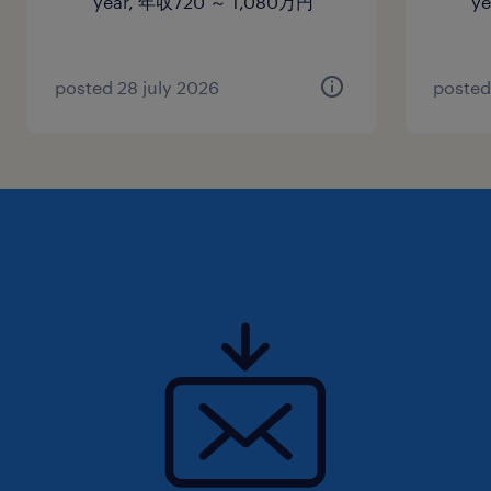
year, 年収720 ～ 1,080万円
y
導入・展開に関する知識と経験。
・PythonやSQLなどのデータ処理・AI開発スキ
posted 28 july 2026
posted
ル。
・複数チームと連携しながら、プロジェクトをリ
ード・推進した経験。
・コンピュータサイエンス、AI、エンジニアリン
グ等の関連分野の学士号または同等の実務経験。
■歓迎するスキル
・LLM関連技術（LangChain、Vector DB、
RAG、プロンプト設計など）への理解と実装経
験。