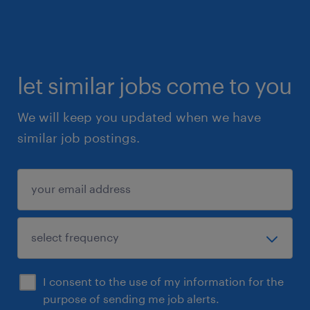
・マーケティングテクノロジー（CDP, MAツール
など）に関する知識・経験。
let similar jobs come to you
・Data/AI製品における製品設計、ユーザビリテ
ィ改善への関与経験。
We will keep you updated when we have
similar job postings.
・海外チームとの英語での業務経験・技術ドキュ
メントの作成経験。
・Big4ファームやコンサルティング企業でのAI/
データ案件経験。
保険
I consent to the use of my information for the
purpose of sending me job alerts.
健康保険 厚生年金保険 雇用保険