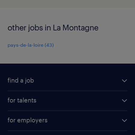
other jobs in La Montagne
pays-de-la-loire
(
43
)
find a job
all jobs
for talents
career advice
operational career
careers at Randstad
for employers
professional career
staffing solutions