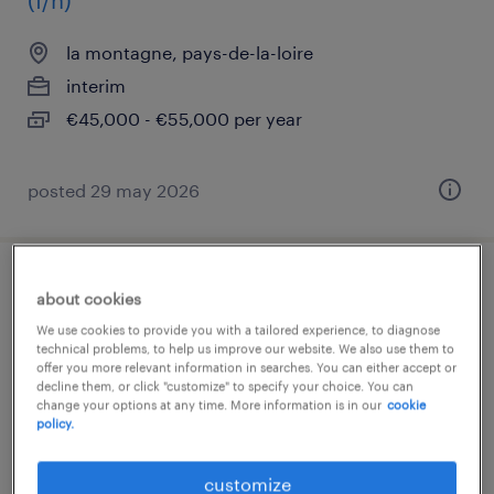
(f/h)
la montagne, pays-de-la-loire
interim
€45,000 - €55,000 per year
posted 29 may 2026
partenaire rh secteur naval (f/h)
about cookies
We use cookies to provide you with a tailored experience, to diagnose
la montagne, pays-de-la-loire
technical problems, to help us improve our website. We also use them to
offer you more relevant information in searches. You can either accept or
interim
decline them, or click "customize" to specify your choice. You can
change your options at any time. More information is in our
cookie
€38,000 - €55,000 per year
policy.
customize