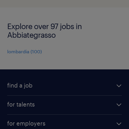
Explore over 97 jobs in
Abbiategrasso
lombardia
(
100
)
find a job
all jobs
for talents
career advice
operational career
careers at Randstad
for employers
professional career