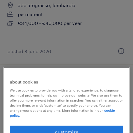
abbiategrasso, lombardia
permanent
€34,000 - €40,000 per year
posted 8 june 2026
operaio addetto alla produzione
about cookies
We use cookies to provide you with a tailored experience, to diagnose
abbiategrasso, lombardia
technical problems, to help us improve our website. We also use them to
offer you more relevant information in searches. You can either accept or
temporary
decline them, or click "customize" to specify your choice. You can
€22,000 - €28,000 per year
change your options at any time. More information is in our
cookie
policy.
customize