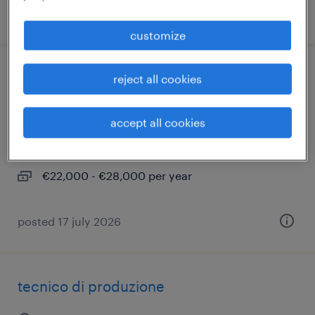
posted 1 july 2026
customize
operaio appartenente alle categorie
reject all cookies
protette l. 68/99 (m/f/nb)
accept all cookies
carmignano di brenta, veneto
temporary
€22,000 - €28,000 per year
posted 17 july 2026
tecnico di produzione