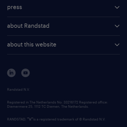
investment case
workforce insights
press
results and reports
randstad operational
press releases
randstad share
randstad professional
about Randstad
news and events
investor contacts
randstad enterprise
company profile
future of work
randstad digital
about this website
sustainability
tech suite
disclaimer
equity, diversity, inclusion and belonging
contact us
corporate governance
randstad innovation fund
country websites
Randstad N.V.
contact us
Registered in The Netherlands No: 33216172 Registered office:
Diemermere 25, 1112 TC Diemen, The Netherlands.
RANDSTAD,
is a registered trademark of © Randstad N.V.