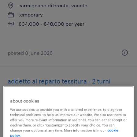
carmignano di brenta, veneto
temporary
€34,000 - €40,000 per year
posted 8 june 2026
addetto al reparto tessitura - 2 turni
(m/f/nb)
about cookies
carmignano di brenta, veneto
We use cookies to provide you with a tailored experience, to diagnose
temporary
technical problems, to help us improve our website. We also use them to
offer you more relevant information in searches. You can either accept or
€22,000 - €28,000 per year
decline them, or click "customize" to specify your choice. You can
change your options at any time. More information is in our
cookie
policy.