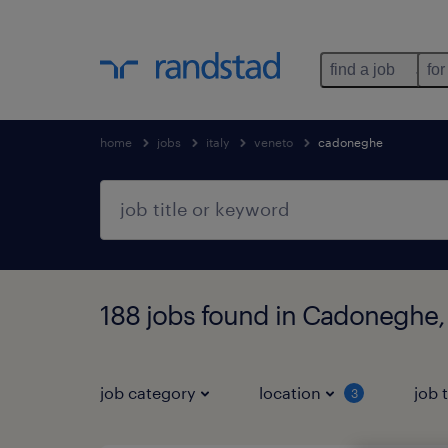
find a job
for
home
jobs
italy
veneto
cadoneghe
188 jobs found in Cadoneghe,
job category
location
job 
3