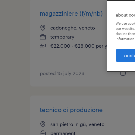
magazziniere (f/m/nb)
about co
We use cooki
cadoneghe, veneto
our website.
decline them
temporary
information 
€22,000 - €28,000 per year
cust
posted 15 july 2026
tecnico di produzione
san pietro in gù, veneto
permanent