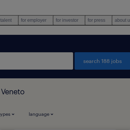
 talent
for employer
for investor
for press
about 
search 188 jobs
 Veneto
types
language