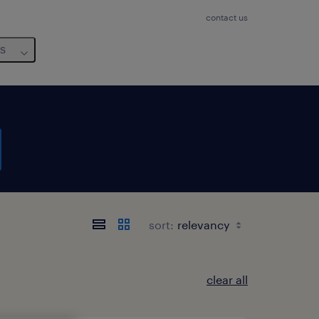
contact us
us
sort:
clear all