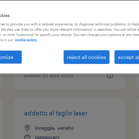
cassiera categoria protetta (l.
okies
68/99)
es to provide you with a tailored experience, to diagnose technical problems, to hel
 We also use them to offer you more relevant information in searches. You can either 
, or click "customize" to specify your choice. You can change your options at any tim
padova, veneto
is in our
cookie policy.
temporary
€9.00 - €10.00 per hour
omize
reject all cookies
accept al
posted 20 april 2026
addetto al taglio laser
loreggia, veneto
temporary