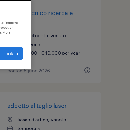
ufficio tecnico ricerca e
sviluppo
p us improve
accept or
e. More
villa del conte, veneto
temporary
€34,000 - €40,000 per year
l cookies
posted 5 june 2026
addetto al taglio laser
fiesso d'artico, veneto
temporary