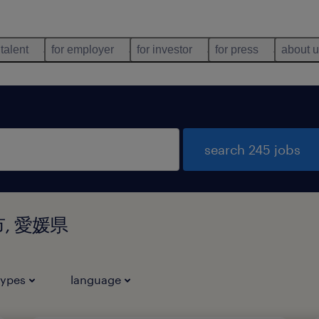
 talent
for employer
for investor
for press
about 
search 245 jobs
洲市, 愛媛県
types
language