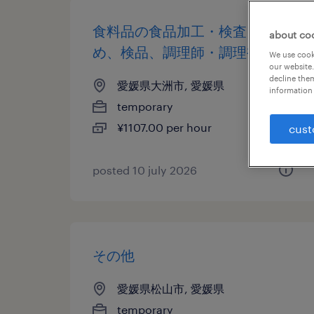
食料品の食品加工・検査・袋詰
about co
め、検品、調理師・調理補助
We use cooki
our website.
decline them
愛媛県大洲市, 愛媛県
information 
temporary
¥1107.00 per hour
cust
posted 10 july 2026
その他
愛媛県松山市, 愛媛県
temporary