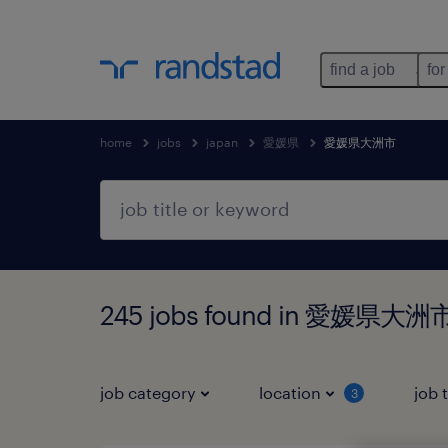
find a job
for
home
jobs
japan
愛媛県
愛媛県大洲市
245 jobs found in 愛媛県大
job category
location
job 
3