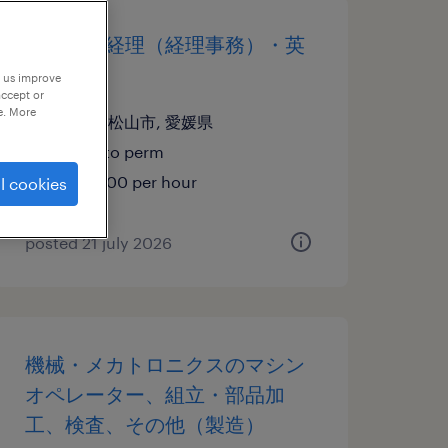
商社系の経理（経理事務）・英
文経理
p us improve
accept or
e. More
愛媛県松山市, 愛媛県
temp to perm
¥1210.00 per hour
l cookies
posted 21 july 2026
機械・メカトロニクスのマシン
オペレーター、組立・部品加
工、検査、その他（製造）