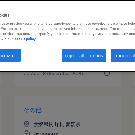
食料品の食品加工・検査・袋詰
okies
め、検品
es to provide you with a tailored experience, to diagnose technical problems, to hel
 We also use them to offer you more relevant information in searches. You can either 
, or click "customize" to specify your choice. You can change your options at any tim
愛媛県大洲市, 愛媛県
is in our
cookie policy.
temporary
¥1107.00 per hour
omize
reject all cookies
accept al
posted 18 december 2025
その他
愛媛県松山市, 愛媛県
temporary