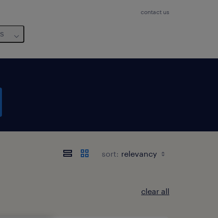
contact us
us
sort:
clear all