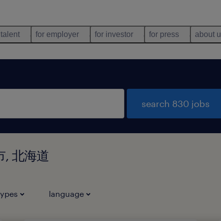
 talent
for employer
for investor
for press
about 
search 830 jobs
別市, 北海道
types
language