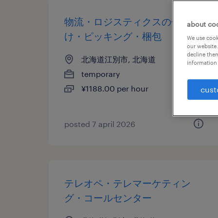
物流・ロジスティクスの仕分
about co
け・ピッキング・梱包
We use cooki
our website.
decline them
北海道江別市, 北海道
information 
temporary
¥1188.00 per hour
cust
posted 7 april 2026
テレオペ・テレマーケティン
グ・コールセンター