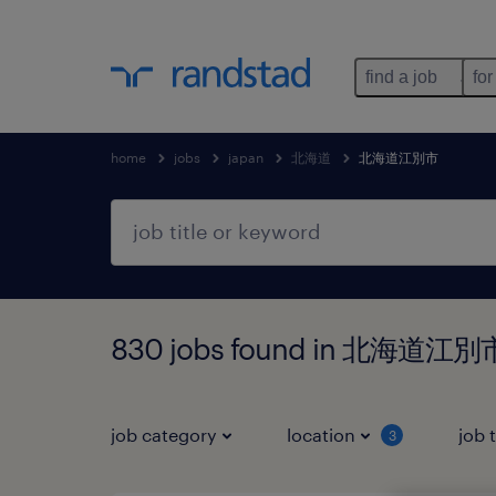
find a job
for
home
jobs
japan
北海道
北海道江別市
830 jobs found in 北海道江
job category
location
job 
3