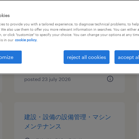
物流・ロジスティクスの仕分
okies
け・ピッキング・梱包、検品
es to provide you with a tailored experience, to diagnose technical problems, to hel
 We also use them to offer you more relevant information in searches. You can either 
, or click "customize" to specify your choice. You can change your options at any tim
北海道江別市, 北海道
is in our
cookie policy.
temporary
¥1188.00 per hour
omize
reject all cookies
accept al
posted 23 july 2026
建設・設備の設備管理・マシン
メンテナンス