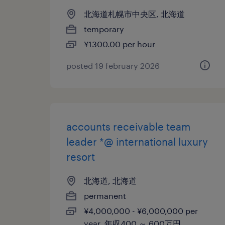
北海道札幌市中央区, 北海道
temporary
¥1300.00 per hour
posted 19 february 2026
accounts receivable team
leader *@ international luxury
resort
北海道, 北海道
permanent
¥4,000,000 - ¥6,000,000 per
year, 年収400 ～ 600万円