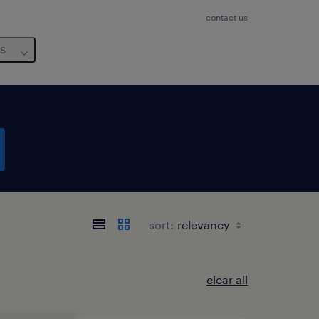
contact us
us
sort:
clear all