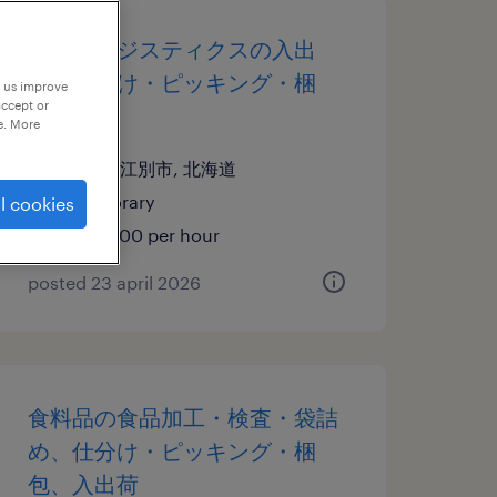
物流・ロジスティクスの入出
荷、仕分け・ピッキング・梱
p us improve
accept or
包、検品
e. More
北海道江別市, 北海道
temporary
l cookies
¥1188.00 per hour
posted 23 april 2026
食料品の食品加工・検査・袋詰
め、仕分け・ピッキング・梱
包、入出荷