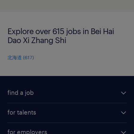
Explore over 615 jobs in Bei Hai
Dao Xi Zhang Shi
北海道
(
617
)
find a job
all jobs
for talents
career advice
operational career
careers at Randstad
for employers