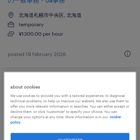
の一般事務・oa事務
北海道札幌市中央区, 北海道
temporary
¥1300.00 per hour
posted 19 february 2026
it・web系／不動産・建設系／流通・サービ
about cookies
ス系の一般事務・oa事務
We use cookies to provide you with a tailored experience, to diagnose
technical problems, to help us improve our website. We also use them to
北海道札幌市中央区, 北海道
offer you more relevant information in searches. You can either accept or
decline them, or click "customize" to specify your choice. You can
temporary
change your options at any time. More information is in our
cookie
policy.
¥1600.00 per hour
customize