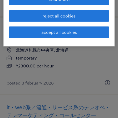
posted 11 march 2026
reject all cookies
it・web系／メーカー系／流通・サービス系
accept all cookies
のプログラマー
北海道札幌市中央区, 北海道
temporary
¥2300.00 per hour
posted 3 february 2026
it・web系／流通・サービス系のテレオペ・
テレマーケティング・コールセンター