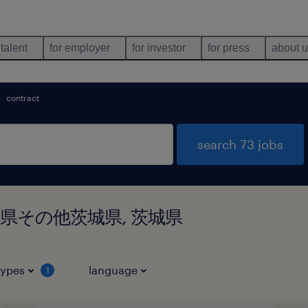
 talent
for employer
for investor
for press
about 
contract
search 73 jobs
 in 茨城県その他茨城県, 茨城県
types
language
1