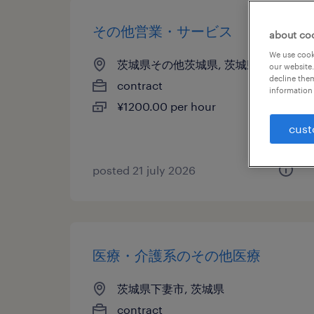
その他営業・サービス
about co
We use cooki
茨城県その他茨城県, 茨城県
our website.
decline them
contract
information 
¥1200.00 per hour
cust
posted 21 july 2026
医療・介護系のその他医療
茨城県下妻市, 茨城県
contract