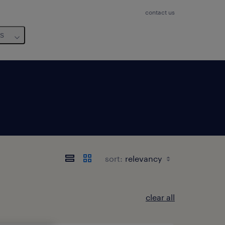
contact us
us
sort:
clear all