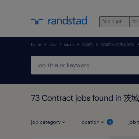
find a job
for
home
jobs
japan
茨城県
茨城県その他茨城県
73 Contract jobs found
job category
location
job 
3