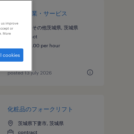
その他営業・サービス
p us improve
茨城県その他茨城県, 茨城県
accept or
e. More
contract
¥1200.00 per hour
l cookies
posted 13 july 2026
化粧品のフォークリフト
茨城県下妻市, 茨城県
contract