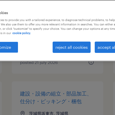
ホールスタッフ
okies
es to provide you with a tailored experience, to diagnose technical problems, to hel
茨城県その他茨城県, 茨城県
 We also use them to offer you more relevant information in searches. You can either 
, or click "customize" to specify your choice. You can change your options at any tim
contract
is in our
cookie policy.
¥1200.00 per hour
omize
reject all cookies
accept al
posted 21 july 2026
建設・設備の組立・部品加工、
仕分け・ピッキング・梱包
茨城県坂東市, 茨城県