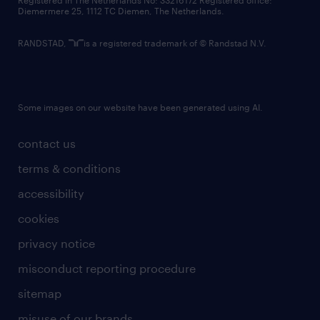
Registered in The Netherlands No: 33216172 Registered office:
Diemermere 25, 1112 TC Diemen, The Netherlands.
RANDSTAD,
is a registered trademark of © Randstad N.V.
Some images on our website have been generated using AI.
contact us
terms & conditions
accessibility
cookies
privacy notice
misconduct reporting procedure
sitemap
misuse of our brands