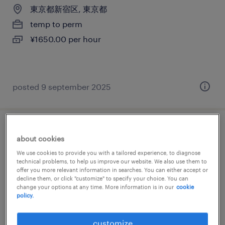
東京都新宿区, 東京都
temp to perm
¥1650.00 per hour
posted 9 september 2025
it・web系の営業・企画営業・ラウンダー
about cookies
We use cookies to provide you with a tailored experience, to diagnose
東京都千代田区, 東京都
technical problems, to help us improve our website. We also use them to
offer you more relevant information in searches. You can either accept or
temp to perm
decline them, or click "customize" to specify your choice. You can
¥1700.00 per hour
change your options at any time. More information is in our
cookie
policy.
customize