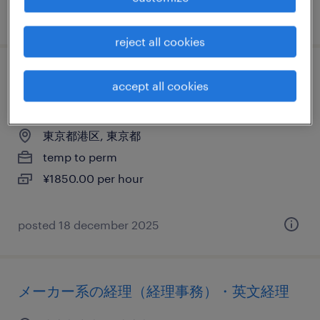
posted 28 august 2025
reject all cookies
メーカー系／住宅・インテリア系の営業事
accept all cookies
務
東京都港区, 東京都
temp to perm
¥1850.00 per hour
posted 18 december 2025
メーカー系の経理（経理事務）・英文経理