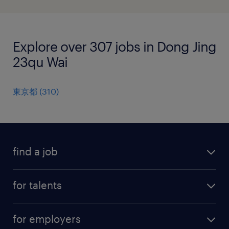
Explore over 307 jobs in Dong Jing
23qu Wai
東京都
(
310
)
find a job
all jobs
for talents
career advice
operational career
careers at Randstad
for employers
professional career