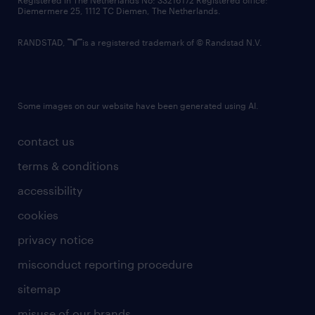
Registered in The Netherlands No: 33216172 Registered office:
Diemermere 25, 1112 TC Diemen, The Netherlands.
RANDSTAD,
is a registered trademark of © Randstad N.V.
Some images on our website have been generated using AI.
contact us
terms & conditions
accessibility
cookies
privacy notice
misconduct reporting procedure
sitemap
misuse of our brands