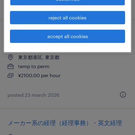
posted 16 january 2026
reject all cookies
it・web系／不動産・建設系／流通・サービ
accept all cookies
ス系の広報・宣伝
東京都港区, 東京都
temp to perm
¥2100.00 per hour
posted 23 march 2026
メーカー系の経理（経理事務）・英文経理