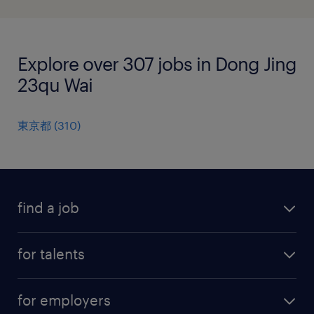
Explore over 307 jobs in Dong Jing
23qu Wai
東京都
(
310
)
find a job
all jobs
for talents
career advice
operational career
careers at Randstad
for employers
professional career