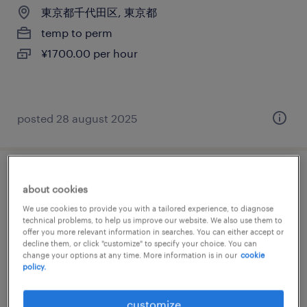
東京都千代田区, 東京都
temp to perm
¥1700.00 per hour
posted 28 august 2025
it・web系／流通・サービス系の企画・営業
about cookies
企画・マーケティング
We use cookies to provide you with a tailored experience, to diagnose
technical problems, to help us improve our website. We also use them to
offer you more relevant information in searches. You can either accept or
東京都中央区, 東京都
decline them, or click "customize" to specify your choice. You can
temp to perm
change your options at any time. More information is in our
cookie
policy.
¥260,000 per month
customize