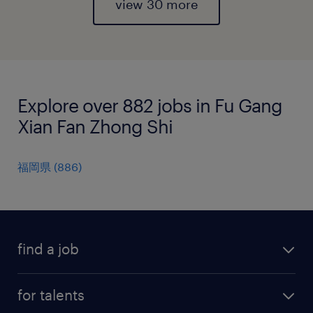
view 30 more
Explore over 882 jobs in Fu Gang
Xian Fan Zhong Shi
福岡県
(
886
)
find a job
all jobs
for talents
career advice