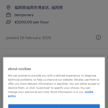
福岡県福岡市博多区, 福岡県
temporary
¥2200.00 per hour
posted 26 february 2025
it・web系／金融系／流通・サービス系の
se（ビジネスアプリケーション系）
about cookies
We use cookies to provide you with a tailored experience, to diagnose
福岡県福岡市博多区, 福岡県
technical problems, to help us improve our website. We also use them to
offer you more relevant information in searches. You can either accept or
temporary
decline them, or click "customize" to specify your choice. You can
change your options at any time. More information is in our
cookie
¥2000.00 per hour
policy.