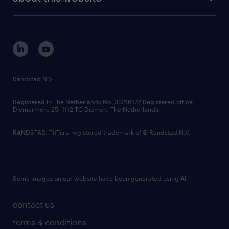
sustainability
tech suite
disclaimer
equity, diversity, inclusion and belonging
contact us
corporate governance
randstad innovation fund
country websites
Randstad N.V.
contact us
Registered in The Netherlands No: 33216172 Registered office:
Diemermere 25, 1112 TC Diemen, The Netherlands.
RANDSTAD,
is a registered trademark of © Randstad N.V.
Some images on our website have been generated using AI.
contact us
terms & conditions