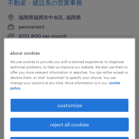
不動産・建設系の営業事務
福岡県福岡市中央区, 福岡県
permanent
¥251,800 per month
about cookies
We use cookies to provide you with a tailored experience, to diagnose
posted 3 june 2026
technical problems, to help us improve our website. We also use them to
offer you more relevant information in searches. You can either accept or
decline them, or click "customize" to specify your choice. You can
change your options at any time. More information is in our
cookie
policy.
【フルリモート可】プロダクトマネージャ
ー（東京・福岡）
customize
福岡, 福岡県
reject all cookies
permanent
¥5,000,000 - ¥10,000,000 per year, 年収500 ～