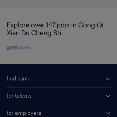
Explore over 147 jobs in Gong Qi
Xian Du Cheng Shi
宮崎県
(
148
)
find a job
all jobs
for talents
career advice
operational career
careers at Randstad
for employers