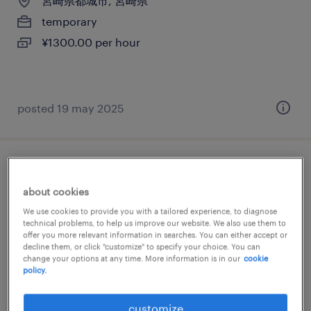
宮崎県都城市, 宮崎県
temporary
¥1300.00 per hour
posted 19 may 2025
物流・ロジスティクスの仕分け・ピッキン
グ・梱包、検品、入出荷、その他（倉庫・
about cookies
軽作業）
We use cookies to provide you with a tailored experience, to diagnose
technical problems, to help us improve our website. We also use them to
offer you more relevant information in searches. You can either accept or
宮崎県都城市, 宮崎県
decline them, or click "customize" to specify your choice. You can
change your options at any time. More information is in our
cookie
temporary
policy.
¥1100.00 per hour
customize