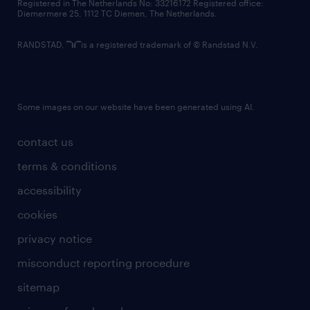
Registered in The Netherlands No: 33216172 Registered office:
Diemermere 25, 1112 TC Diemen, The Netherlands.
RANDSTAD,
is a registered trademark of © Randstad N.V.
Some images on our website have been generated using AI.
contact us
terms & conditions
accessibility
cookies
privacy notice
misconduct reporting procedure
sitemap