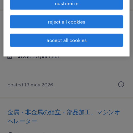
customize
reject all cookies
金属・非金属のその他（製造）
栃木県矢板市, 栃木県
accept all cookies
temporary
¥1250.00 per hour
posted 13 may 2026
金属・非金属の組立・部品加工、マシンオ
ペレーター