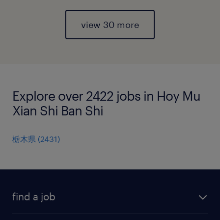
view 30 more
Explore over 2422 jobs in Hoy Mu
Xian Shi Ban Shi
栃木県
(
2431
)
find a job
all jobs