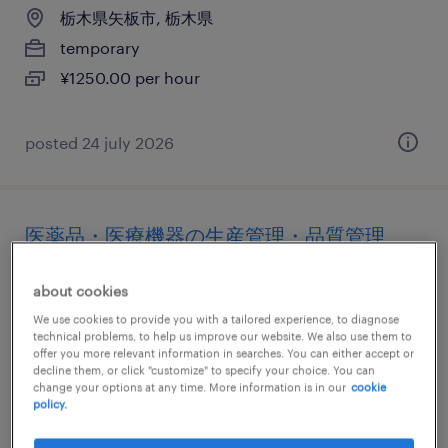
栃木県矢板市, 栃木県
temporary
¥1250.00 per hour
posted 24 july 2026
医薬品・医療機器の生産管理・品質管理
栃木県矢板市, 栃木県
about cookies
temp to perm
We use cookies to provide you with a tailored experience, to diagnose
technical problems, to help us improve our website. We also use them to
¥1450.00 per hour
offer you more relevant information in searches. You can either accept or
decline them, or click "customize" to specify your choice. You can
change your options at any time. More information is in our
cookie
policy.
posted 9 july 2026