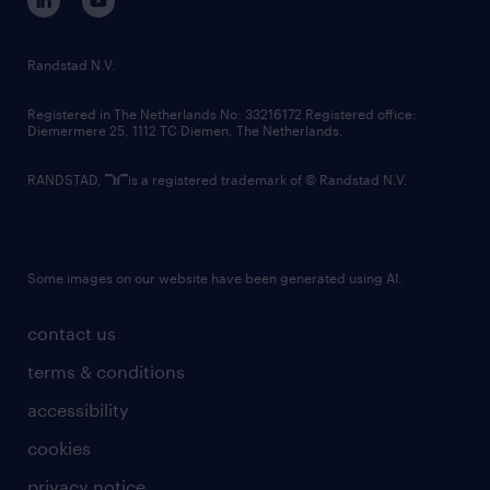
randstad innovation fund
country websites
Randstad N.V.
contact us
Registered in The Netherlands No: 33216172 Registered office:
Diemermere 25, 1112 TC Diemen, The Netherlands.
RANDSTAD,
is a registered trademark of © Randstad N.V.
Some images on our website have been generated using AI.
contact us
terms & conditions
accessibility
cookies
privacy notice