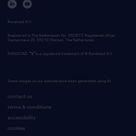
randstad innovation fund
country websites
Randstad N.V.
contact us
Registered in The Netherlands No: 33216172 Registered office:
Diemermere 25, 1112 TC Diemen, The Netherlands.
RANDSTAD,
is a registered trademark of © Randstad N.V.
Some images on our website have been generated using AI.
contact us
terms & conditions
accessibility
cookies