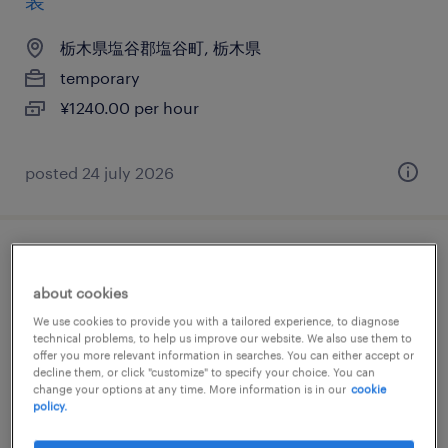
装
栃木県塩谷郡塩谷町, 栃木県
temporary
¥1240.00 per hour
posted 24 july 2026
金属・非金属の組立・部品加工、検査
about cookies
栃木県塩谷郡塩谷町, 栃木県
We use cookies to provide you with a tailored experience, to diagnose
technical problems, to help us improve our website. We also use them to
temporary
offer you more relevant information in searches. You can either accept or
¥1233.00 per hour
decline them, or click "customize" to specify your choice. You can
change your options at any time. More information is in our
cookie
policy.