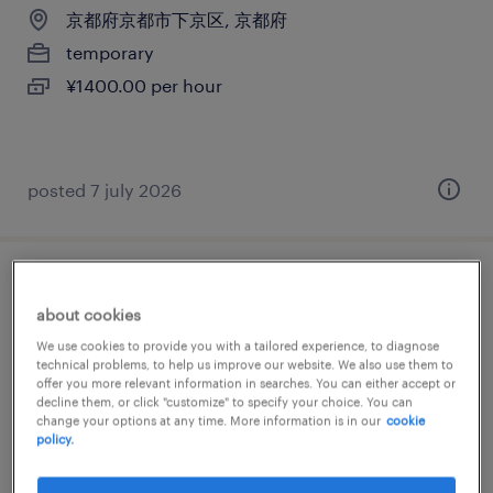
京都府京都市下京区, 京都府
temporary
¥1400.00 per hour
posted 7 july 2026
外食・フードサービスの食品加工・検査・
about cookies
袋詰め、仕分け・ピッキング・梱包、調理
We use cookies to provide you with a tailored experience, to diagnose
師・調理補助、その他（その他）
technical problems, to help us improve our website. We also use them to
offer you more relevant information in searches. You can either accept or
decline them, or click "customize" to specify your choice. You can
京都府久世郡, 京都府
change your options at any time. More information is in our
cookie
policy.
temporary
¥1600.00 per hour