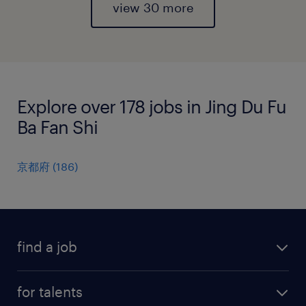
view 30 more
Explore over 178 jobs in Jing Du Fu
Ba Fan Shi
京都府
(
186
)
find a job
all jobs
for talents
career advice