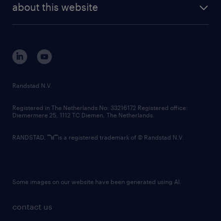
randstad digital
about this website
sustainability
tech suite
disclaimer
equity, diversity, inclusion and belonging
contact us
corporate governance
randstad innovation fund
country websites
Randstad N.V.
contact us
Registered in The Netherlands No: 33216172 Registered office:
Diemermere 25, 1112 TC Diemen, The Netherlands.
RANDSTAD,
is a registered trademark of © Randstad N.V.
Some images on our website have been generated using AI.
contact us