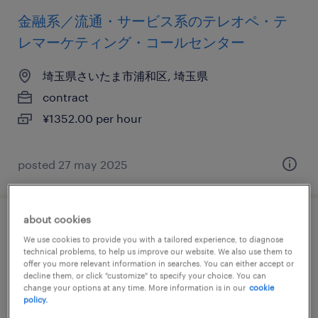
金融系／流通・サービス系のテレオペ・テ
レマーケティング・コールセンター
埼玉県さいたま市浦和区, 埼玉県
contract
¥1352.00 per hour
posted 27 may 2025
about cookies
その他営業・サービス
We use cookies to provide you with a tailored experience, to diagnose
technical problems, to help us improve our website. We also use them to
埼玉県熊谷市, 埼玉県
offer you more relevant information in searches. You can either accept or
decline them, or click "customize" to specify your choice. You can
contract
change your options at any time. More information is in our
cookie
policy.
¥1150.00 per hour