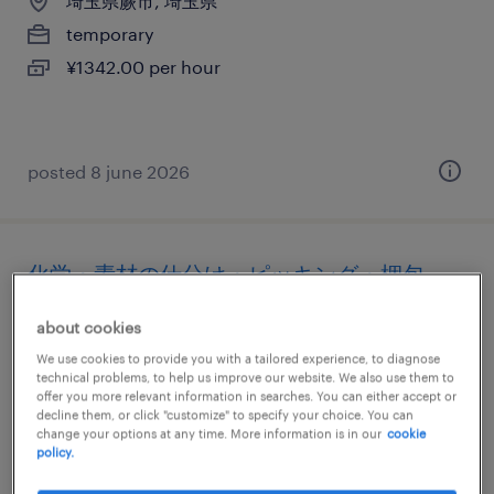
埼玉県蕨市, 埼玉県
temporary
¥1342.00 per hour
posted 8 june 2026
化学・素材の仕分け・ピッキング・梱包、
組立・部品加工、検査、検品
about cookies
埼玉県蕨市, 埼玉県
We use cookies to provide you with a tailored experience, to diagnose
technical problems, to help us improve our website. We also use them to
temporary
offer you more relevant information in searches. You can either accept or
decline them, or click "customize" to specify your choice. You can
¥1600.00 per hour
change your options at any time. More information is in our
cookie
policy.