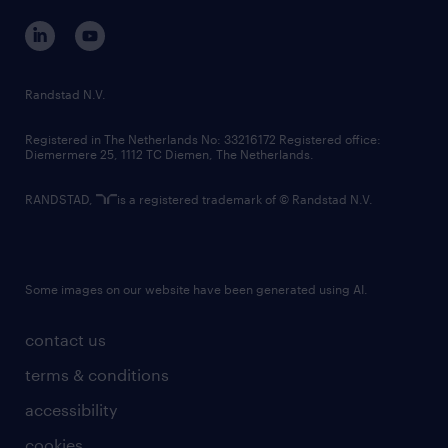
corporate governance
randstad innovation fund
country websites
Randstad N.V.
contact us
Registered in The Netherlands No: 33216172 Registered office:
Diemermere 25, 1112 TC Diemen, The Netherlands.
RANDSTAD,
is a registered trademark of © Randstad N.V.
Some images on our website have been generated using AI.
contact us
terms & conditions
accessibility
cookies