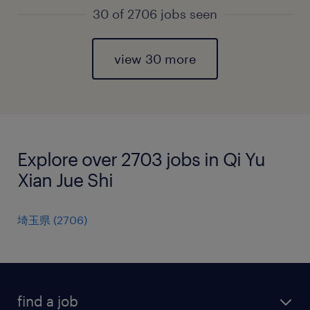
30 of 2706 jobs seen
view 30 more
Explore over 2703 jobs in Qi Yu
Xian Jue Shi
埼玉県
(
2706
)
find a job