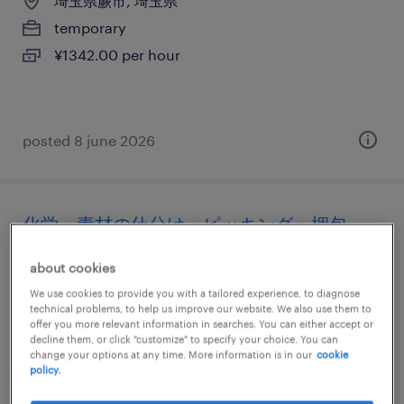
埼玉県蕨市, 埼玉県
temporary
¥1342.00 per hour
posted 8 june 2026
化学・素材の仕分け・ピッキング・梱包、
組立・部品加工、検査、検品
about cookies
埼玉県蕨市, 埼玉県
We use cookies to provide you with a tailored experience, to diagnose
technical problems, to help us improve our website. We also use them to
temporary
offer you more relevant information in searches. You can either accept or
decline them, or click "customize" to specify your choice. You can
¥1600.00 per hour
change your options at any time. More information is in our
cookie
policy.