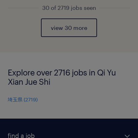
30 of 2719 jobs seen
view 30 more
Explore over 2716 jobs in Qi Yu
Xian Jue Shi
埼玉県
(
2719
)
find a job