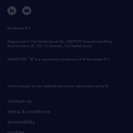
corporate governance
randstad innovation fund
country websites
Randstad N.V.
contact us
Registered in The Netherlands No: 33216172 Registered office:
Diemermere 25, 1112 TC Diemen, The Netherlands.
RANDSTAD,
is a registered trademark of © Randstad N.V.
Some images on our website have been generated using AI.
contact us
terms & conditions
accessibility
cookies