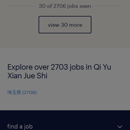
30 of 2706 jobs seen
view 30 more
Explore over 2703 jobs in Qi Yu
Xian Jue Shi
埼玉県
(
2706
)
find a job