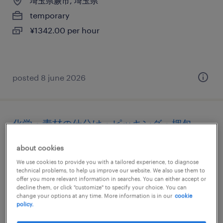
埼玉県蕨市, 埼玉県
temporary
¥1342.00 per hour
posted 8 june 2026
化学・素材の仕分け・ピッキング・梱包、
組立・部品加工、検査、検品
about cookies
埼玉県蕨市, 埼玉県
We use cookies to provide you with a tailored experience, to diagnose
technical problems, to help us improve our website. We also use them to
temporary
offer you more relevant information in searches. You can either accept or
decline them, or click "customize" to specify your choice. You can
¥1600.00 per hour
change your options at any time. More information is in our
cookie
policy.