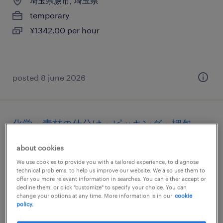
埼玉県蕨市, 埼玉県
temporary
¥1342.00 per hour
posted 8 june 2026
化学・素材の仕分け・ピッキング・梱包、
組立・部品加工、検査、検品
about cookies
埼玉県蕨市, 埼玉県
We use cookies to provide you with a tailored experience, to diagnose
technical problems, to help us improve our website. We also use them to
temporary
offer you more relevant information in searches. You can either accept or
decline them, or click "customize" to specify your choice. You can
¥1600.00 per hour
change your options at any time. More information is in our
cookie
policy.