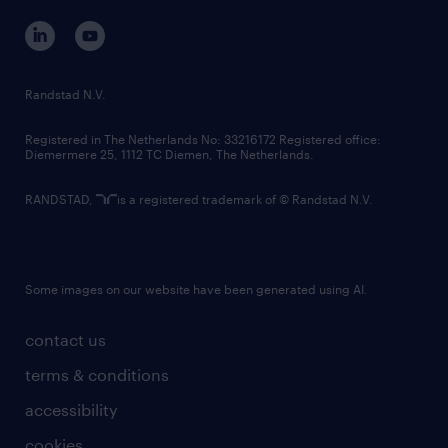
corporate governance
randstad innovation fund
country websites
Randstad N.V.
contact us
Registered in The Netherlands No: 33216172 Registered office:
Diemermere 25, 1112 TC Diemen, The Netherlands.
RANDSTAD,
is a registered trademark of © Randstad N.V.
Some images on our website have been generated using AI.
contact us
terms & conditions
accessibility
cookies