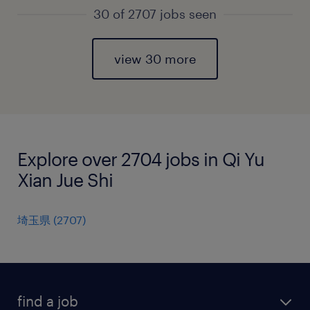
30 of 2707 jobs seen
view 30 more
Explore over 2704 jobs in Qi Yu
Xian Jue Shi
埼玉県
(
2707
)
find a job