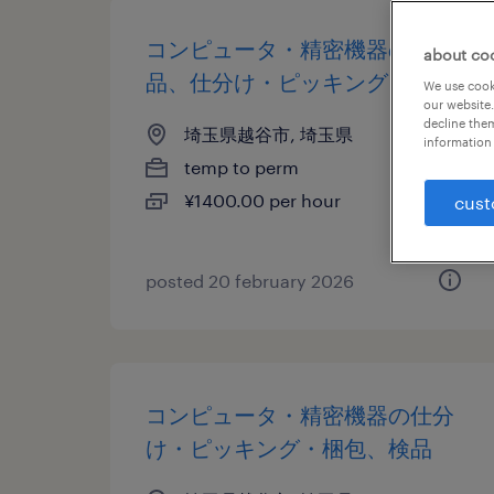
コンピュータ・精密機器の検
about co
品、仕分け・ピッキング・梱包
We use cooki
our website.
decline them
埼玉県越谷市, 埼玉県
information 
temp to perm
¥1400.00 per hour
cust
posted 20 february 2026
コンピュータ・精密機器の仕分
け・ピッキング・梱包、検品