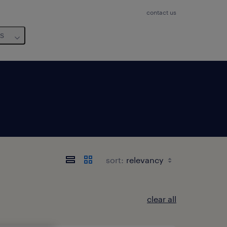
contact us
us
sort:
clear all