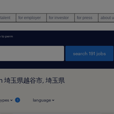
 talent
for employer
for investor
for press
about 
 to perm
search 191 jobs
und in 埼玉県越谷市, 埼玉県
types
language
1