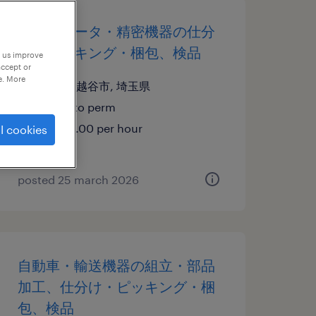
コンピュータ・精密機器の仕分
け・ピッキング・梱包、検品
p us improve
accept or
e. More
埼玉県越谷市, 埼玉県
temp to perm
¥1400.00 per hour
l cookies
posted 25 march 2026
自動車・輸送機器の組立・部品
加工、仕分け・ピッキング・梱
包、検品