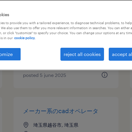
その他メーカーの仕分け・ピッ
okies
キング・梱包、検品、その他
es to provide you with a tailored experience, to diagnose technical problems, to hel
 We also use them to offer you more relevant information in searches. You can either 
（倉庫・軽作業）
, or click "customize" to specify your choice. You can change your options at any tim
is in our
cookie policy.
埼玉県越谷市, 埼玉県
temp to perm
omize
reject all cookies
accept al
¥1400.00 per hour
posted 5 june 2025
メーカー系のcadオペレータ
埼玉県越谷市, 埼玉県