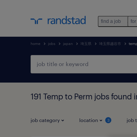
find a job
for
home
jobs
japan
埼玉県
埼玉県越谷市
temp
191 Temp to Perm jobs fo
job category
location
job 
3