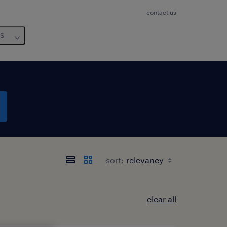
contact us
us
sort:
clear all