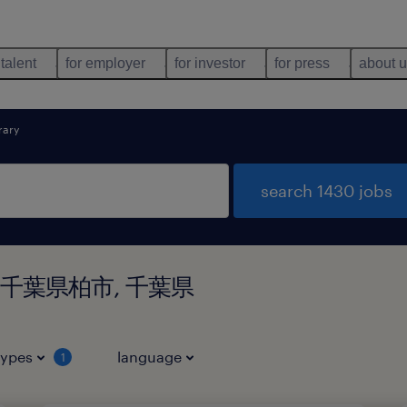
 talent
for employer
for investor
for press
about 
rary
search 1430 jobs
d in 千葉県柏市, 千葉県
types
language
1