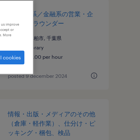
it・web系／金融系の営業・企
画営業・ラウンダー
p us improve
accept or
e. More
千葉県柏市, 千葉県
temporary
¥1650.00 per hour
l cookies
posted 9 december 2024
情報・出版・メディアのその他
（倉庫・軽作業）、仕分け・ピ
ッキング・梱包、検品