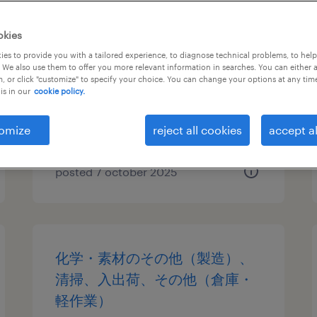
医療・介護系の受付
okies
es to provide you with a tailored experience, to diagnose technical problems, to hel
千葉県柏市, 千葉県
 We also use them to offer you more relevant information in searches. You can either 
, or click "customize" to specify your choice. You can change your options at any tim
temporary
is in our
cookie policy.
¥1300.00 per hour
omize
reject all cookies
accept al
posted 7 october 2025
化学・素材のその他（製造）、
清掃、入出荷、その他（倉庫・
軽作業）