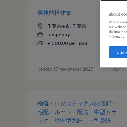
事務的軽作業
about co
We use cooki
千葉県柏市, 千葉県
our website.
decline them
temporary
information 
¥1500.00 per hour
cust
posted 17 november 2025
物流・ロジスティクスの個配・
宅配・ルート・配送、中型トラ
ック、準中型免許、中型免許