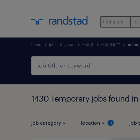
find a job
for
home
jobs
japan
千葉県
千葉県柏市
tempo
1430 Temporary jobs foun
job category
location
job 
3