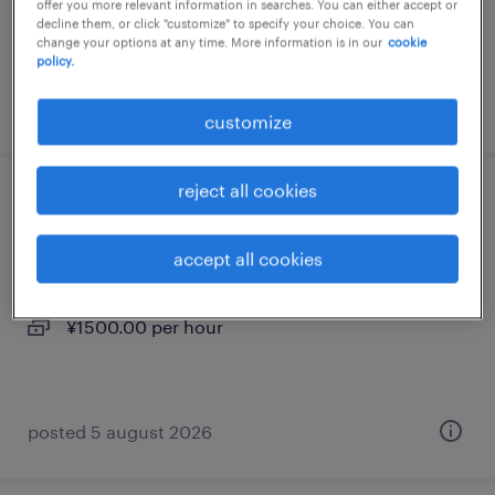
offer you more relevant information in searches. You can either accept or
¥3,660,000 - ¥8,230,000 per year, 年収366 ～
decline them, or click "customize" to specify your choice. You can
change your options at any time. More information is in our
cookie
823万円
policy.
posted 5 august 2026
customize
reject all cookies
メーカー系の事務的軽作業
accept all cookies
愛知県豊田市, 愛知県
temporary
¥1500.00 per hour
posted 5 august 2026