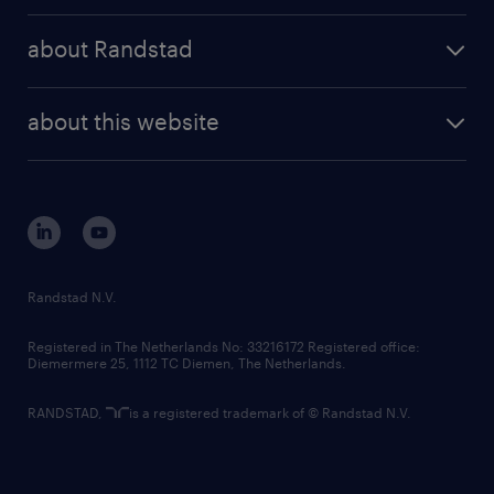
press releases
randstad share
randstad professional
about Randstad
news and events
investor contacts
randstad enterprise
company profile
future of work
randstad digital
about this website
sustainability
tech suite
disclaimer
equity, diversity, inclusion and belonging
contact us
corporate governance
randstad innovation fund
country websites
Randstad N.V.
contact us
Registered in The Netherlands No: 33216172 Registered office:
Diemermere 25, 1112 TC Diemen, The Netherlands.
RANDSTAD,
is a registered trademark of © Randstad N.V.