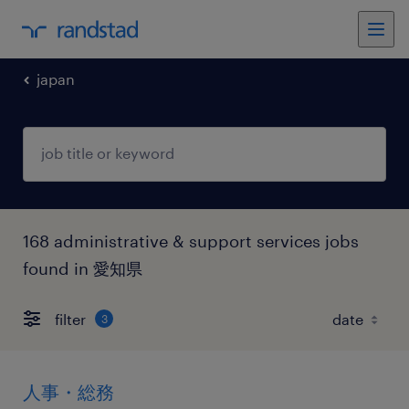
japan
168 administrative & support services jobs
found in 愛知県
filter
3
人事・総務