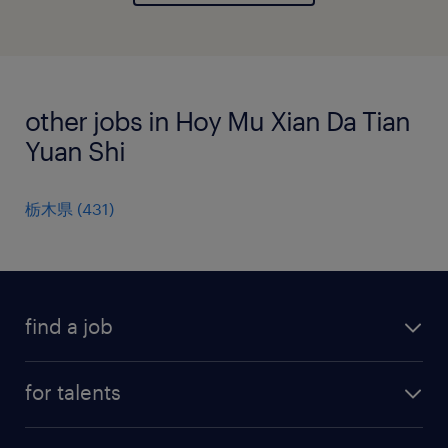
other jobs in Hoy Mu Xian Da Tian
Yuan Shi
栃木県
(
431
)
find a job
all jobs
for talents
career advice
operational career
careers at Randstad