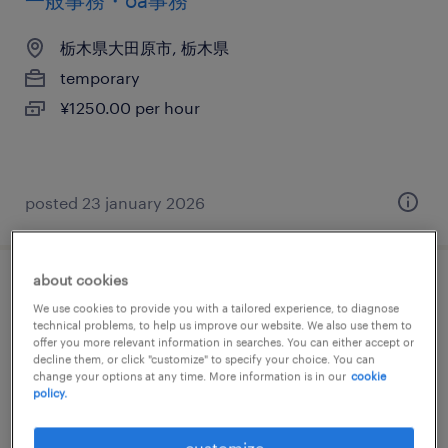
一般事務・oa事務
栃木県大田原市, 栃木県
temporary
¥1250.00 per hour
posted 23 january 2026
about cookies
流通・サービス系の経理（経理事務）・英
We use cookies to provide you with a tailored experience, to diagnose
文経理
technical problems, to help us improve our website. We also use them to
offer you more relevant information in searches. You can either accept or
decline them, or click "customize" to specify your choice. You can
栃木県大田原市, 栃木県
change your options at any time. More information is in our
cookie
policy.
temporary
¥1400.00 per hour